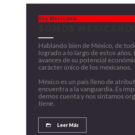
Soy Mexican@
SOMOS MEXICANO
Hablando bien de México, de to
logrado a lo largo de estos años.
avances de su potencial económico
carácter único de los mexicanos.
México es un país lleno de atribu
encuentra a la vanguardia. Es im
demos cuenta y nos sintamos orgu
tiene.
Leer Más