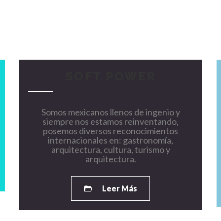
SOFT POWER
Somos mexicanos llenos de ingenio y
siempre nos estamos reinventando,
posemos diversos reconocimientos
internacionales en: gastronomía,
arquitectura, cultura, turismo y
arquitectura.
Leer Más