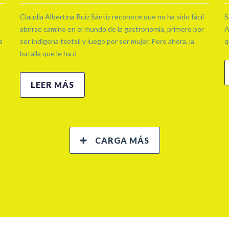
Claudia Albertina Ruiz Sántiz reconoce que no ha sido fácil
S
abrirse camino en el mundo de la gastronomía, primero por
A
a
ser indígena tsotsil y luego por ser mujer. Pero ahora, la
q
batalla que le ha d
LEER MÁS
CARGA MÁS