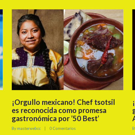
¡Orgullo mexicano! Chef tsotsil
es reconocida como promesa
gastronómica por ’50 Best’
By 
masterwebcc
|
0 Comentarios
B