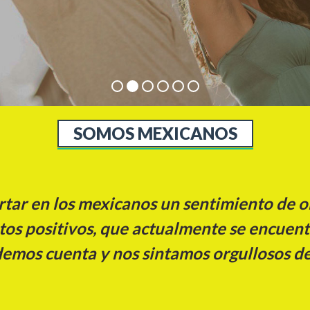
SOMOS MEXICANOS
rtar en los mexicanos un sentimiento de or
utos positivos, que actualmente se encuent
emos cuenta y nos sintamos orgullosos de 