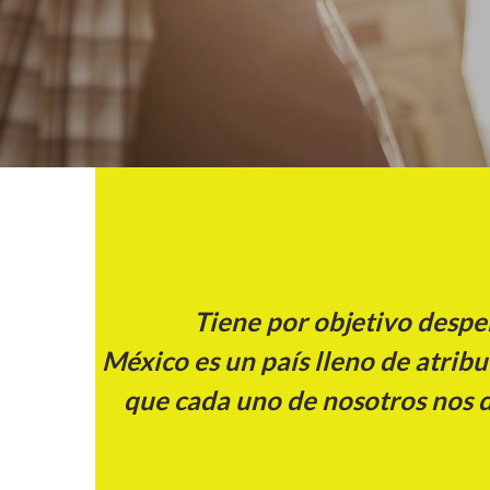
Tiene por objetivo despe
México es un país lleno de atrib
que cada uno de nosotros nos d