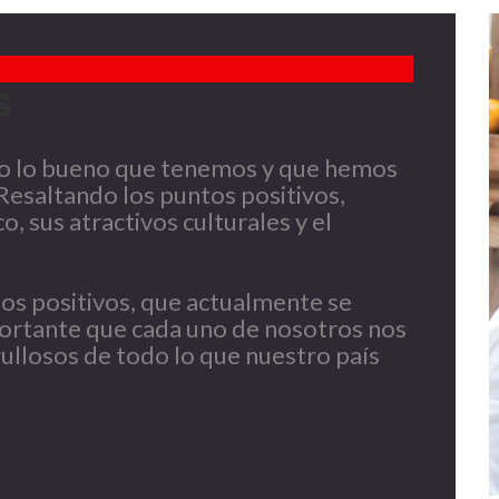
S
do lo bueno que tenemos y que hemos
 Resaltando los puntos positivos,
, sus atractivos culturales y el
tos positivos, que actualmente se
portante que cada uno de nosotros nos
llosos de todo lo que nuestro país