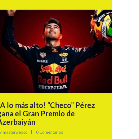
¡A lo más alto! “Checo” Pérez
gana el Gran Premio de
Azerbaiyán
y 
masterwebcc
|
0 Comentarios