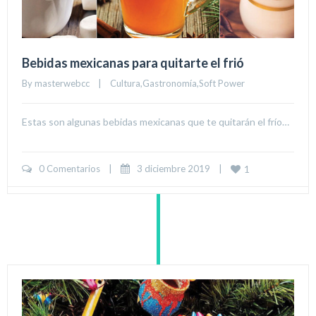
Bebidas mexicanas para quitarte el frió
By 
masterwebcc
|
Cultura
,
Gastronomía
,
Soft Power
Estas son algunas bebidas mexicanas que te quitarán el frío…
0 Comentarios
|
3 diciembre 2019    
|
1