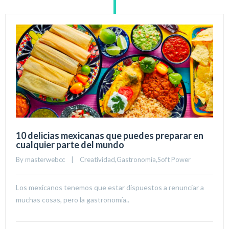
10 delicias mexicanas que puedes preparar en
cualquier parte del mundo
By 
masterwebcc
|
Creatividad
,
Gastronomía
,
Soft Power
Los mexicanos tenemos que estar dispuestos a renunciar a
muchas cosas, pero la gastronomía..