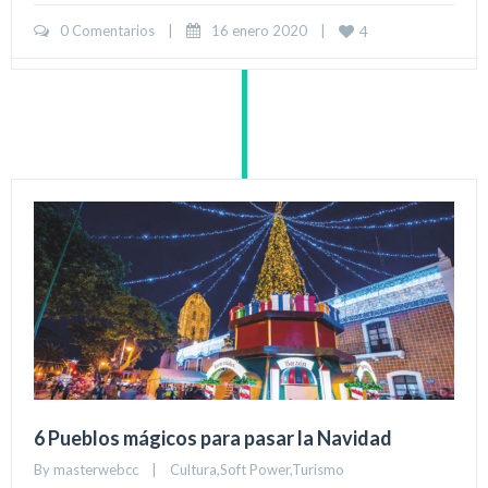
0 Comentarios
|
16 enero 2020    
|
4
6 Pueblos mágicos para pasar la Navidad
By 
masterwebcc
|
Cultura
,
Soft Power
,
Turismo