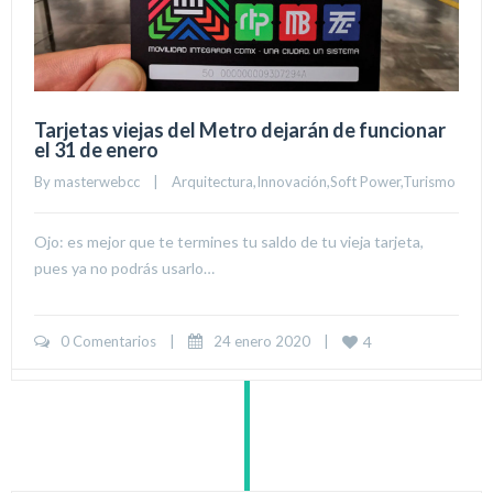
Tarjetas viejas del Metro dejarán de funcionar
el 31 de enero
By 
masterwebcc
|
Arquitectura
,
Innovación
,
Soft Power
,
Turismo
Ojo: es mejor que te termines tu saldo de tu vieja tarjeta,
pues ya no podrás usarlo…
0 Comentarios
|
24 enero 2020    
|
4