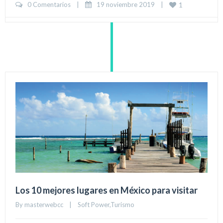
0 Comentarios
|
19 noviembre 2019    
|
1
Los 10 mejores lugares en México para visitar
By 
masterwebcc
|
Soft Power
,
Turismo