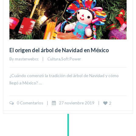
El origen del árbol de Navidad en México
By 
masterwebcc
|
Cultura
,
Soft Power
¿Cuándo comenzó la tradición del árbol de Navidad y cómo
llegó a México? …
0 Comentarios
|
27 noviembre 2019    
|
2