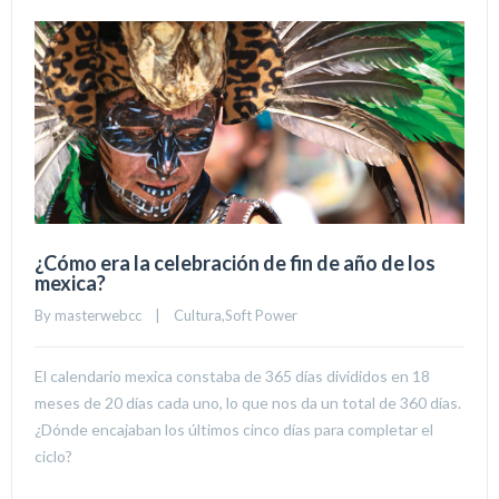
¿Cómo era la celebración de fin de año de los
mexica?
By 
masterwebcc
|
Cultura
,
Soft Power
El calendario mexica constaba de 365 días divididos en 18
meses de 20 días cada uno, lo que nos da un total de 360 días.
¿Dónde encajaban los últimos cinco días para completar el
ciclo?