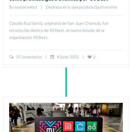
By 
masterwebcc
|
Destreza en lo que produce
,
Gastronomía
Claudia Ruz Sántiz, originaria de San Juan Chamula, fue
reconocida dentro de 50 Next, el nuevo listado de la
organización 50 Best.
0 Comentarios
|
8 junio 2021    
|
2