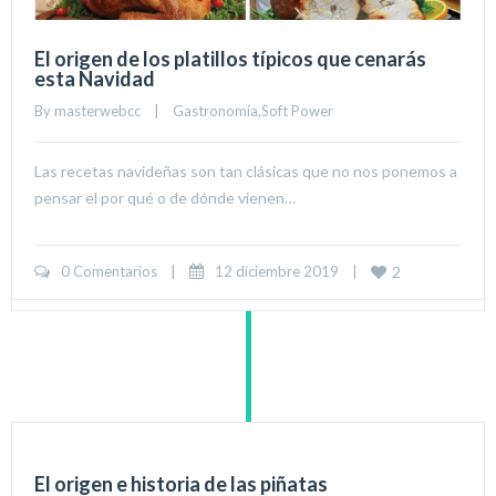
El origen de los platillos típicos que cenarás
esta Navidad
By 
masterwebcc
|
Gastronomía
,
Soft Power
Las recetas navideñas son tan clásicas que no nos ponemos a
pensar el por qué o de dónde vienen…
0 Comentarios
|
12 diciembre 2019    
|
2
El origen e historia de las piñatas