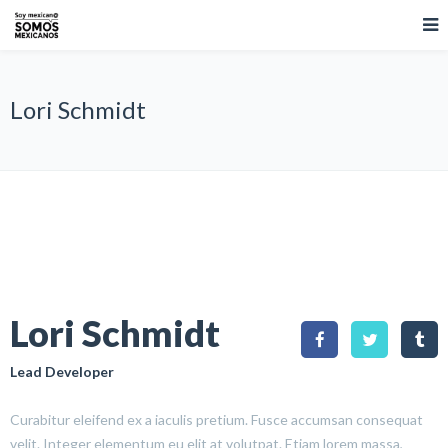
Lori Schmidt
Lori Schmidt
Lead Developer
Curabitur eleifend ex a iaculis pretium. Fusce accumsan consequat
velit. Integer elementum eu elit at volutpat. Etiam lorem massa,