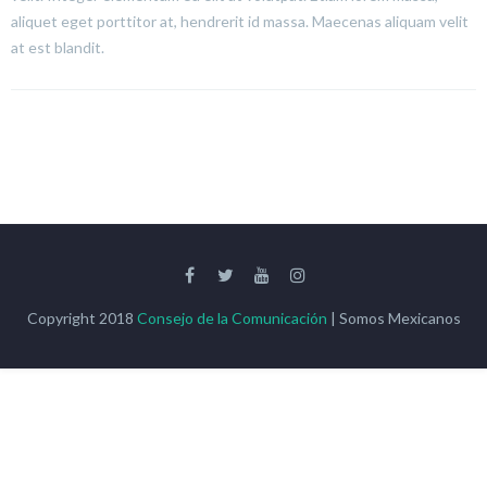
aliquet eget porttitor at, hendrerit id massa. Maecenas aliquam velit
at est blandit.
Copyright 2018
Consejo de la Comunicación
| Somos Mexicanos