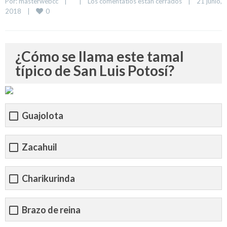
Por: 
masterwebcc
|
|
Los comentatios están cerrados
|
21 junio, 
0
2018    
|
¿Cómo se llama este tamal
típico de San Luis Potosí?
Guajolota
Zacahuil
Charikurinda
Brazo de reina