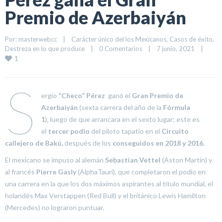
Premio de Azerbaiyán
Por: 
masterwebcc
|
Carácter único del los Mexicanos
, 
Casos de éxito
, 
Destreza en lo que produce
|
0 Comentarios
|
7 junio, 2021    
|
1
S
ergio
“Checo” Pérez
ganó el
Gran Premio de
Azerbaiyán
(sexta carrera del año de la
Fórmula
1
), luego de que arrancara en el sexto lugar; este es
el
tercer podio
del piloto tapatío en el
Circuito
callejero de Bakú,
después de los
conseguidos en 2018 y 2016.
El mexicano se impuso al alemán
Sebastian Vettel
(Aston Martin) y
al francés
Pierre Gasly
(AlphaTauri), que completaron el podio en
una carrera en la que los dos máximos aspirantes al título mundial, el
holandés Max Verstappen (Red Bull) y el británico Lewis Hamilton
(Mercedes) no lograron puntuar.