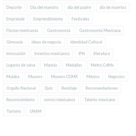
Deporte
Día del maestro
día del padre
día de muertos
Emprende
Emprendimiento
Festivales
Fiestas mexicanas
Gastronomía
Gastronomía Mexicana
Gimnasia
ideas de negocio
Identidad Cultural
innovación
Inventos mexicanos
IPN
literatura
Lugares de salsa
Mamás
Medallas
Metro CdMx
Mulaka
Museos
Museos CDMX
México
Negocios
Orgullo Nacional
Quiz
Reciclaje
Recomendaciones
Reconocimiento
somos mexicanos
Talento mexicano
Turismo
UNAM