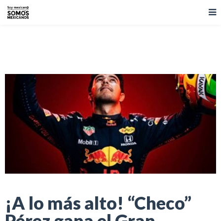
¡A lo más alto! “Checo”
Pérez gana el Gran