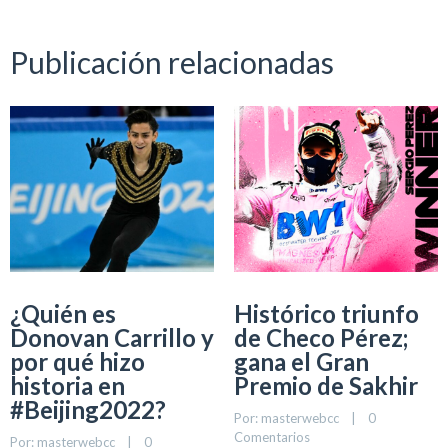
Publicación relacionadas
¿Quién es
Histórico triunfo
Donovan Carrillo y
de Checo Pérez;
por qué hizo
gana el Gran
historia en
Premio de Sakhir
#Beijing2022?
Por: 
masterwebcc
    |    
0 
Comentarios
Por: 
masterwebcc
    |    
0 