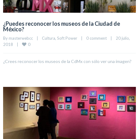
¿Puedes reconocer los museos de la Ciudad de
México?
By 
masterwebcc
|
Cultura
, 
Soft Power
|
0 comment
|
20 julio, 
0
2018    
|
¿Crees reconocer los museos de la CdMx con sólo ver una imagen?