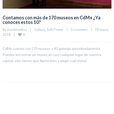
Contamos con más de 170 museos en CdMx ¿Ya
conoces estos 10?
By 
masterwebcc
|
Cultura
, 
Soft Power
|
0 comment
|
18 mayo, 
0
2018    
|
CdMx cuenta con 170 museos y 43 galerías aproximadamente.
Puedes encontrar un museo en casi cualquier lugar de nuestra
capital, sólo tienes que fijarte bien y elegir cuál visitar.