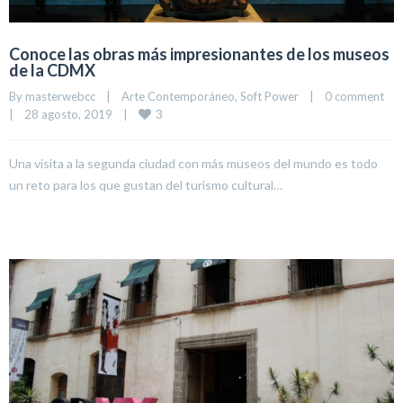
Conoce las obras más impresionantes de los museos
de la CDMX
By 
masterwebcc
|
Arte Contemporáneo
, 
Soft Power
|
0 comment
3
|
28 agosto, 2019    
|
Una visita a la segunda ciudad con más museos del mundo es todo
un reto para los que gustan del turismo cultural…