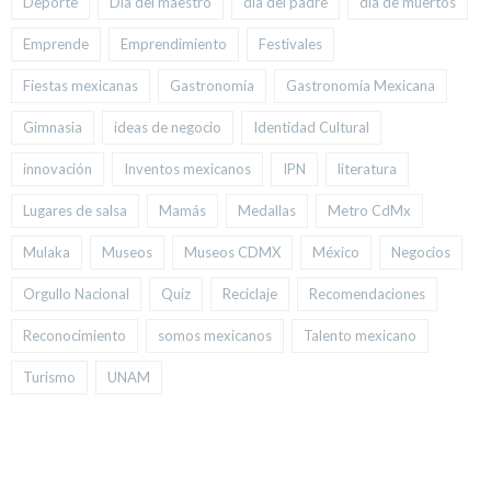
Deporte
Día del maestro
día del padre
día de muertos
Emprende
Emprendimiento
Festivales
Fiestas mexicanas
Gastronomía
Gastronomía Mexicana
Gimnasia
ideas de negocio
Identidad Cultural
innovación
Inventos mexicanos
IPN
literatura
Lugares de salsa
Mamás
Medallas
Metro CdMx
Mulaka
Museos
Museos CDMX
México
Negocios
Orgullo Nacional
Quiz
Reciclaje
Recomendaciones
Reconocimiento
somos mexicanos
Talento mexicano
Turismo
UNAM