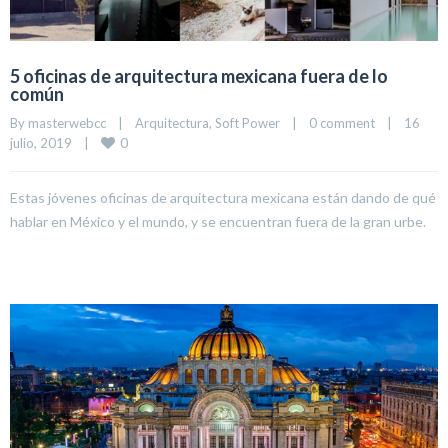
5 oficinas de arquitectura mexicana fuera de lo
común
By 
masterwebcc
|
Arquitectura
, 
Soft Power
|
0 comment
|
16 
0
julio, 2019    
|
Estas jóvenes oficinas de arquitectura mexicana están dando de qué
hablar en México y el mundo, y se encuentran fuera de la gran urbe.