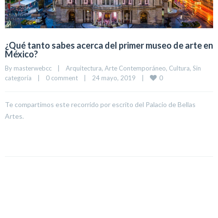
¿Qué tanto sabes acerca del primer museo de arte en
México?
By 
masterwebcc
|
Arquitectura
, 
Arte Contemporáneo
, 
Cultura
, 
Sin 
0
categoría
|
0 comment
|
24 mayo, 2019    
|
Te compartimos este recorrido por escrito del Palacio de Bellas
Artes.