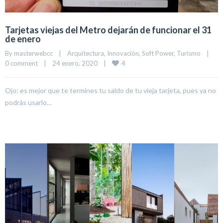
Tarjetas viejas del Metro dejarán de funcionar el 31
de enero
By 
masterwebcc
|
Arquitectura
, 
Innovación
, 
Soft Power
, 
Turismo
|
4
0 comment
|
24 enero, 2020    
|
Ojo: es mejor que te termines tu saldo de tu vieja tarjeta, pues ya no
podrás usarlo…