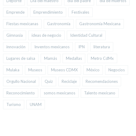
Deporte
Día del maestro
día del padre
día de muertos
Emprende
Emprendimiento
Festivales
Fiestas mexicanas
Gastronomía
Gastronomía Mexicana
Gimnasia
ideas de negocio
Identidad Cultural
innovación
Inventos mexicanos
IPN
literatura
Lugares de salsa
Mamás
Medallas
Metro CdMx
Mulaka
Museos
Museos CDMX
México
Negocios
Orgullo Nacional
Quiz
Reciclaje
Recomendaciones
Reconocimiento
somos mexicanos
Talento mexicano
Turismo
UNAM