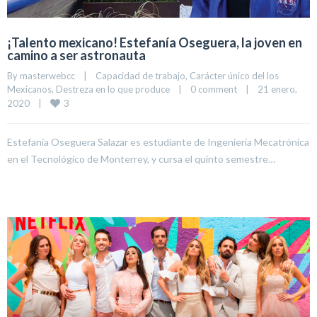
¡Talento mexicano! Estefanía Oseguera, la joven en
camino a ser astronauta
By 
masterwebcc
|
Capacidad de trabajo
, 
Carácter único del los 
Mexicanos
, 
Destreza en lo que produce
|
0 comment
|
21 enero, 
3
2020    
|
Estefanía Oseguera Salazar es estudiante de Ingeniería Mecatrónica
en el Tecnológico de Monterrey, y cursa el quinto semestre…