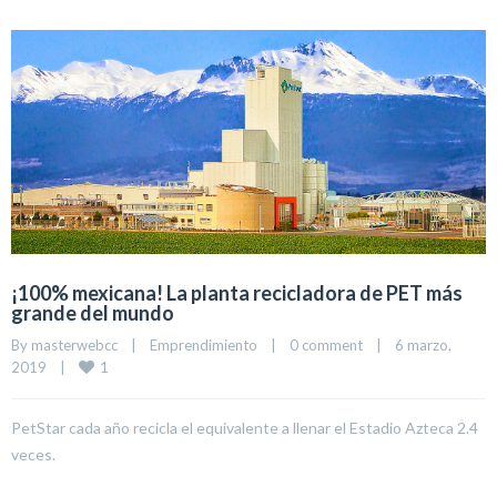
¡100% mexicana! La planta recicladora de PET más
grande del mundo
By 
masterwebcc
|
Emprendimiento
|
0 comment
|
6 marzo, 
1
2019    
|
PetStar cada año recicla el equivalente a llenar el Estadio Azteca 2.4
veces.