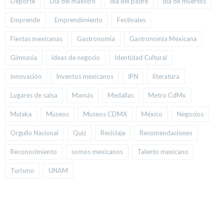
Deporte
Día del maestro
día del padre
día de muertos
Emprende
Emprendimiento
Festivales
Fiestas mexicanas
Gastronomía
Gastronomía Mexicana
Gimnasia
ideas de negocio
Identidad Cultural
innovación
Inventos mexicanos
IPN
literatura
Lugares de salsa
Mamás
Medallas
Metro CdMx
Mulaka
Museos
Museos CDMX
México
Negocios
Orgullo Nacional
Quiz
Reciclaje
Recomendaciones
Reconocimiento
somos mexicanos
Talento mexicano
Turismo
UNAM