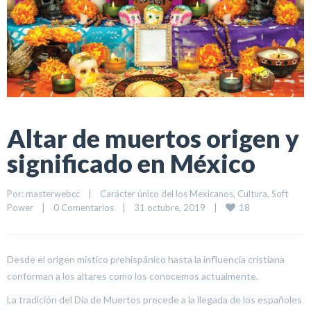
Altar de muertos origen y
significado en México
Por: 
masterwebcc
|
Carácter único del los Mexicanos
, 
Cultura
, 
Soft 
18
Power
|
0 Comentarios
|
31 octubre, 2019    
|
Desde el origen místico prehispánico hasta la influencia cristiana
conforman a los altares como los conocemos actualmente.
La tradición del Día de Muertos precede a la llegada de los españoles