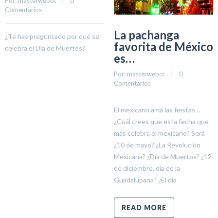
Por: 
masterwebcc
    |    
0 
Comentarios
La pachanga
¿Te has preguntado por qué se
favorita de México
celebra el Día de Muertos?
es…
Por: 
masterwebcc
    |    
0 
Comentarios
El mexicano ama las fiestas…
¿Cuál crees que es la fecha que
más celebra el mexicano? Será
¿10 de mayo? ¿La Revolución
Mexicana? ¿Día de Muertos? ¿12
de diciembre, día de la
Guadalupana? ¿El día
READ MORE