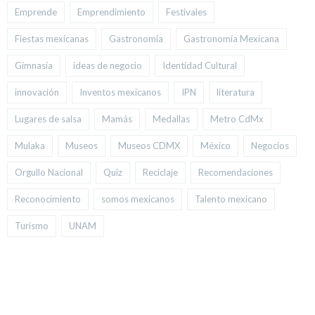
Emprende
Emprendimiento
Festivales
Fiestas mexicanas
Gastronomía
Gastronomía Mexicana
Gimnasia
ideas de negocio
Identidad Cultural
innovación
Inventos mexicanos
IPN
literatura
Lugares de salsa
Mamás
Medallas
Metro CdMx
Mulaka
Museos
Museos CDMX
México
Negocios
Orgullo Nacional
Quiz
Reciclaje
Recomendaciones
Reconocimiento
somos mexicanos
Talento mexicano
Turismo
UNAM