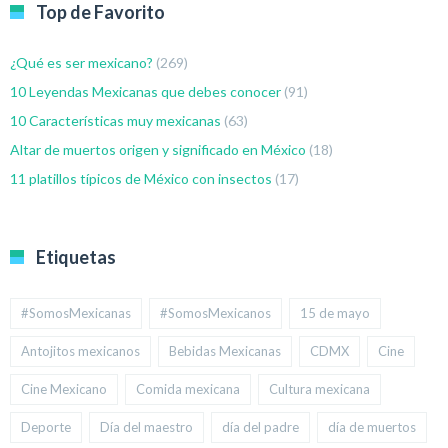
Top de Favorito
¿Qué es ser mexicano?
(269)
10 Leyendas Mexicanas que debes conocer
(91)
10 Características muy mexicanas
(63)
Altar de muertos origen y significado en México
(18)
11 platillos típicos de México con insectos
(17)
Etiquetas
#SomosMexicanas
#SomosMexicanos
15 de mayo
Antojitos mexicanos
Bebidas Mexicanas
CDMX
Cine
Cine Mexicano
Comida mexicana
Cultura mexicana
Deporte
Día del maestro
día del padre
día de muertos