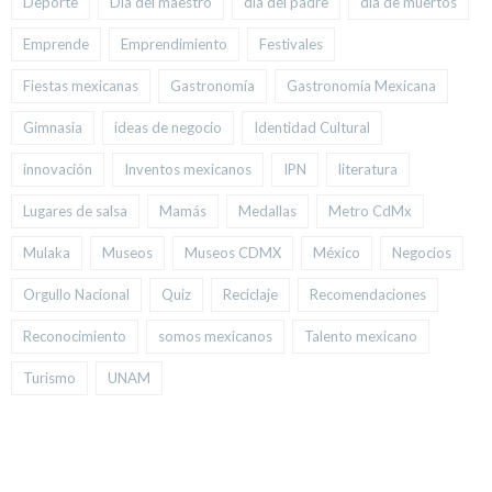
Deporte
Día del maestro
día del padre
día de muertos
Emprende
Emprendimiento
Festivales
Fiestas mexicanas
Gastronomía
Gastronomía Mexicana
Gimnasia
ideas de negocio
Identidad Cultural
innovación
Inventos mexicanos
IPN
literatura
Lugares de salsa
Mamás
Medallas
Metro CdMx
Mulaka
Museos
Museos CDMX
México
Negocios
Orgullo Nacional
Quiz
Reciclaje
Recomendaciones
Reconocimiento
somos mexicanos
Talento mexicano
Turismo
UNAM