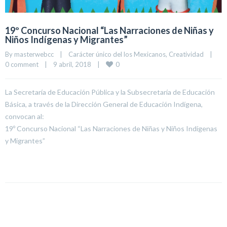
19º Concurso Nacional “Las Narraciones de Niñas y
Niños Indígenas y Migrantes”
By 
masterwebcc
|
Carácter único del los Mexicanos
, 
Creatividad
|
0
0 comment
|
9 abril, 2018    
|
La Secretaría de Educación Pública y la Subsecretaría de Educación
Básica, a través de la Dirección General de Educación Indígena,
convocan al:
19º Concurso Nacional “Las Narraciones de Niñas y Niños Indígenas
y Migrantes”