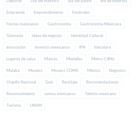
Deporte
Día del maestro
día del padre
día de muertos
Emprende
Emprendimiento
Festivales
Fiestas mexicanas
Gastronomía
Gastronomía Mexicana
Gimnasia
ideas de negocio
Identidad Cultural
innovación
Inventos mexicanos
IPN
literatura
Lugares de salsa
Mamás
Medallas
Metro CdMx
Mulaka
Museos
Museos CDMX
México
Negocios
Orgullo Nacional
Quiz
Reciclaje
Recomendaciones
Reconocimiento
somos mexicanos
Talento mexicano
Turismo
UNAM