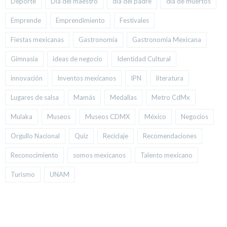
Deporte
Día del maestro
día del padre
día de muertos
Emprende
Emprendimiento
Festivales
Fiestas mexicanas
Gastronomía
Gastronomía Mexicana
Gimnasia
ideas de negocio
Identidad Cultural
innovación
Inventos mexicanos
IPN
literatura
Lugares de salsa
Mamás
Medallas
Metro CdMx
Mulaka
Museos
Museos CDMX
México
Negocios
Orgullo Nacional
Quiz
Reciclaje
Recomendaciones
Reconocimiento
somos mexicanos
Talento mexicano
Turismo
UNAM