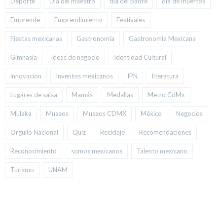
Deporte
Día del maestro
día del padre
día de muertos
Emprende
Emprendimiento
Festivales
Fiestas mexicanas
Gastronomía
Gastronomía Mexicana
Gimnasia
ideas de negocio
Identidad Cultural
innovación
Inventos mexicanos
IPN
literatura
Lugares de salsa
Mamás
Medallas
Metro CdMx
Mulaka
Museos
Museos CDMX
México
Negocios
Orgullo Nacional
Quiz
Reciclaje
Recomendaciones
Reconocimiento
somos mexicanos
Talento mexicano
Turismo
UNAM