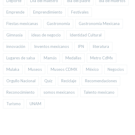
Deporte
Día del maestro
día del padre
día de muertos
Emprende
Emprendimiento
Festivales
Fiestas mexicanas
Gastronomía
Gastronomía Mexicana
Gimnasia
ideas de negocio
Identidad Cultural
innovación
Inventos mexicanos
IPN
literatura
Lugares de salsa
Mamás
Medallas
Metro CdMx
Mulaka
Museos
Museos CDMX
México
Negocios
Orgullo Nacional
Quiz
Reciclaje
Recomendaciones
Reconocimiento
somos mexicanos
Talento mexicano
Turismo
UNAM