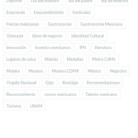
Deporte
Día del maestro
día del padre
día de muertos
Emprende
Emprendimiento
Festivales
Fiestas mexicanas
Gastronomía
Gastronomía Mexicana
Gimnasia
ideas de negocio
Identidad Cultural
innovación
Inventos mexicanos
IPN
literatura
Lugares de salsa
Mamás
Medallas
Metro CdMx
Mulaka
Museos
Museos CDMX
México
Negocios
Orgullo Nacional
Quiz
Reciclaje
Recomendaciones
Reconocimiento
somos mexicanos
Talento mexicano
Turismo
UNAM