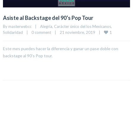
Asiste al Backstage del 90’s Pop Tour
By 
masterwebcc
|
Alegría
, 
Carácter único del los Mexicanos
, 
1
Solidaridad
|
0 comment
|
21 noviembre, 2019    
|
Este mes puedes hacer la diferencia y ganar un pase doble con
backstage al 90’s Pop tour.