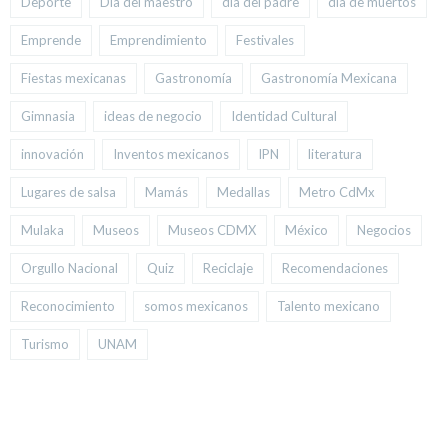
Deporte
Día del maestro
día del padre
día de muertos
Emprende
Emprendimiento
Festivales
Fiestas mexicanas
Gastronomía
Gastronomía Mexicana
Gimnasia
ideas de negocio
Identidad Cultural
innovación
Inventos mexicanos
IPN
literatura
Lugares de salsa
Mamás
Medallas
Metro CdMx
Mulaka
Museos
Museos CDMX
México
Negocios
Orgullo Nacional
Quiz
Reciclaje
Recomendaciones
Reconocimiento
somos mexicanos
Talento mexicano
Turismo
UNAM