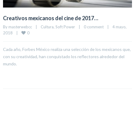
Creativos mexicanos del cine de 2017…
By 
masterwebcc
|
Cultura
, 
Soft Power
|
0 comment
|
4 mayo, 
0
2018    
|
Cada año, Forbes México realiza una selección de los mexicanos que,
con su creatividad, han conquistado los reflectores alrededor del
mundo.