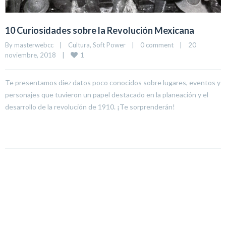
10 Curiosidades sobre la Revolución Mexicana
By 
masterwebcc
|
Cultura
, 
Soft Power
|
0 comment
|
20 
1
noviembre, 2018    
|
Te presentamos diez datos poco conocidos sobre lugares, eventos y
personajes que tuvieron un papel destacado en la planeación y el
desarrollo de la revolución de 1910. ¡Te sorprenderán!