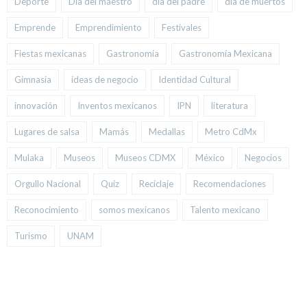
Deporte
Día del maestro
día del padre
día de muertos
Emprende
Emprendimiento
Festivales
Fiestas mexicanas
Gastronomía
Gastronomía Mexicana
Gimnasia
ideas de negocio
Identidad Cultural
innovación
Inventos mexicanos
IPN
literatura
Lugares de salsa
Mamás
Medallas
Metro CdMx
Mulaka
Museos
Museos CDMX
México
Negocios
Orgullo Nacional
Quiz
Reciclaje
Recomendaciones
Reconocimiento
somos mexicanos
Talento mexicano
Turismo
UNAM