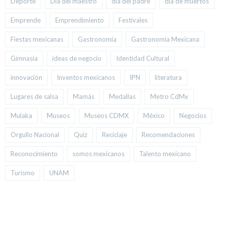
Deporte
Día del maestro
día del padre
día de muertos
Emprende
Emprendimiento
Festivales
Fiestas mexicanas
Gastronomía
Gastronomía Mexicana
Gimnasia
ideas de negocio
Identidad Cultural
innovación
Inventos mexicanos
IPN
literatura
Lugares de salsa
Mamás
Medallas
Metro CdMx
Mulaka
Museos
Museos CDMX
México
Negocios
Orgullo Nacional
Quiz
Reciclaje
Recomendaciones
Reconocimiento
somos mexicanos
Talento mexicano
Turismo
UNAM