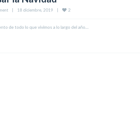
2
ment
|
18 diciembre, 2019    
|
ento de todo lo que vivimos a lo largo del año…