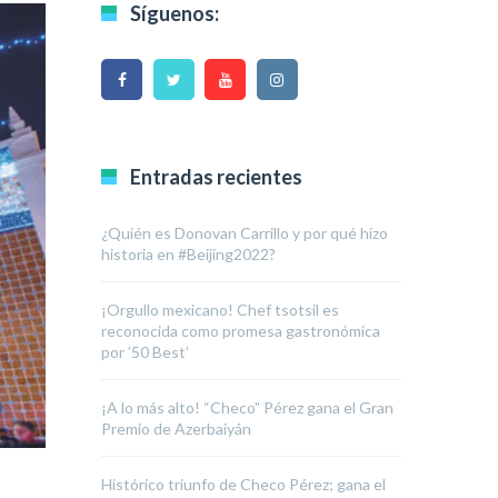
Síguenos:
Entradas recientes
¿Quién es Donovan Carrillo y por qué hizo
historia en #Beijing2022?
¡Orgullo mexicano! Chef tsotsil es
reconocida como promesa gastronómica
por ’50 Best’
¡A lo más alto! “Checo” Pérez gana el Gran
Premio de Azerbaiyán
Histórico triunfo de Checo Pérez; gana el