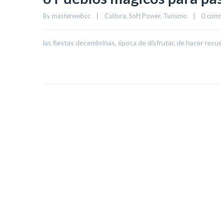
By 
masterwebcc
|
Cultura
, 
Soft Power
, 
Turismo
|
0 com
las fiestas decembrinas, época de disfrutar, de hacer recu