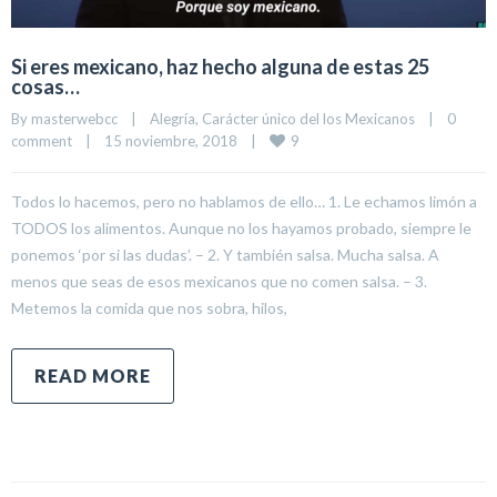
Si eres mexicano, haz hecho alguna de estas 25
cosas…
By 
masterwebcc
|
Alegría
, 
Carácter único del los Mexicanos
|
0 
9
comment
|
15 noviembre, 2018    
|
Todos lo hacemos, pero no hablamos de ello… 1. Le echamos limón a
TODOS los alimentos. Aunque no los hayamos probado, siempre le
ponemos ‘por si las dudas’. – 2. Y también salsa. Mucha salsa. A
menos que seas de esos mexicanos que no comen salsa. – 3.
Metemos la comida que nos sobra, hilos,
READ MORE