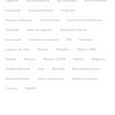
Deporte
Día del maestro
día del padre
día de muertos
Emprende
Emprendimiento
Festivales
Fiestas mexicanas
Gastronomía
Gastronomía Mexicana
Gimnasia
ideas de negocio
Identidad Cultural
innovación
Inventos mexicanos
IPN
literatura
Lugares de salsa
Mamás
Medallas
Metro CdMx
Mulaka
Museos
Museos CDMX
México
Negocios
Orgullo Nacional
Quiz
Reciclaje
Recomendaciones
Reconocimiento
somos mexicanos
Talento mexicano
Turismo
UNAM