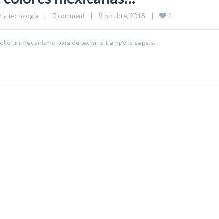
1
 y tecnología
|
0 comment
|
9 octubre, 2018    
|
olló un mecanismo para detectar a tiempo la sepsis.