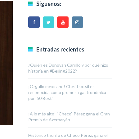
Síguenos:
Entradas recientes
¿Quién es Donovan Carrillo y por qué hizo
historia en #Beijing2022?
¡Orgullo mexicano! Chef tsotsil es
reconocida como promesa gastronómica
por ’50 Best’
¡A lo más alto! “Checo” Pérez gana el Gran
Premio de Azerbaiyán
Histórico triunfo de Checo Pérez; gana el