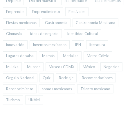
Deporte
Día del maestro
día del padre
día de muertos
Emprende
Emprendimiento
Festivales
Fiestas mexicanas
Gastronomía
Gastronomía Mexicana
Gimnasia
ideas de negocio
Identidad Cultural
innovación
Inventos mexicanos
IPN
literatura
Lugares de salsa
Mamás
Medallas
Metro CdMx
Mulaka
Museos
Museos CDMX
México
Negocios
Orgullo Nacional
Quiz
Reciclaje
Recomendaciones
Reconocimiento
somos mexicanos
Talento mexicano
Turismo
UNAM