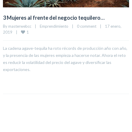
3 Mujeres al frente del negocio tequilero…
By 
masterwebcc
|
Emprendimiento
|
0 comment
|
17 enero, 
1
2019    
|
La cadena agave-tequila ha roto récords de producción año con año,
y la presencia de las mujeres empieza a hacerse notar. Ahora el reto
es reducir la volatilidad del precio del agave y diversificar las
exportaciones.