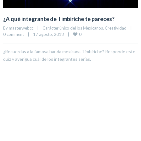
¿A qué integrante de Timbiriche te pareces?
By 
masterwebcc
|
Carácter único del los Mexicanos
, 
Creatividad
|
0
0 comment
|
17 agosto, 2018    
|
¿Recuerdas a la famosa banda mexicana Timbiriche? Responde este
quiz y averigua cuál de los integrantes serías.