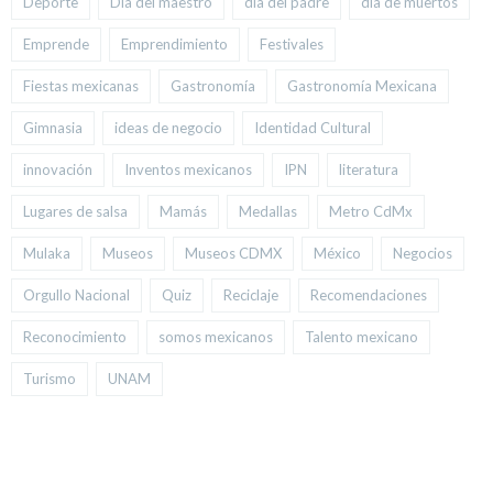
Deporte
Día del maestro
día del padre
día de muertos
Emprende
Emprendimiento
Festivales
Fiestas mexicanas
Gastronomía
Gastronomía Mexicana
Gimnasia
ideas de negocio
Identidad Cultural
innovación
Inventos mexicanos
IPN
literatura
Lugares de salsa
Mamás
Medallas
Metro CdMx
Mulaka
Museos
Museos CDMX
México
Negocios
Orgullo Nacional
Quiz
Reciclaje
Recomendaciones
Reconocimiento
somos mexicanos
Talento mexicano
Turismo
UNAM