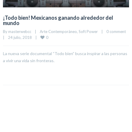
¡Todo bien! Mexicanos ganando alrededor del
mundo
By 
masterwebcc
|
Arte Contemporáneo
, 
Soft Power
|
0 comment
0
|
24 julio, 2018    
|
La nueva serie documental “Todo bien” busca inspirar a las personas
a vivir una vida sin fronteras.