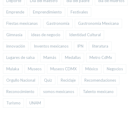
Deporte
Día del maestro
día del padre
día de muertos
Emprende
Emprendimiento
Festivales
Fiestas mexicanas
Gastronomía
Gastronomía Mexicana
Gimnasia
ideas de negocio
Identidad Cultural
innovación
Inventos mexicanos
IPN
literatura
Lugares de salsa
Mamás
Medallas
Metro CdMx
Mulaka
Museos
Museos CDMX
México
Negocios
Orgullo Nacional
Quiz
Reciclaje
Recomendaciones
Reconocimiento
somos mexicanos
Talento mexicano
Turismo
UNAM