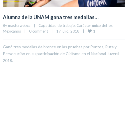
Alumna de la UNAM gana tres medallas…
By 
masterwebcc
|
Capacidad de trabajo
, 
Carácter único del los 
1
Mexicanos
|
0 comment
|
17 julio, 2018    
|
Ganó tres medallas de bronce en las pruebas por Puntos, Ruta y
Persecución en su participación de Ciclismo en el Nacional Juvenil
2018.