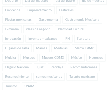
Deporte
Día del maestro
día del padre
día de muertos
Emprende
Emprendimiento
Festivales
Fiestas mexicanas
Gastronomía
Gastronomía Mexicana
Gimnasia
ideas de negocio
Identidad Cultural
innovación
Inventos mexicanos
IPN
literatura
Lugares de salsa
Mamás
Medallas
Metro CdMx
Mulaka
Museos
Museos CDMX
México
Negocios
Orgullo Nacional
Quiz
Reciclaje
Recomendaciones
Reconocimiento
somos mexicanos
Talento mexicano
Turismo
UNAM