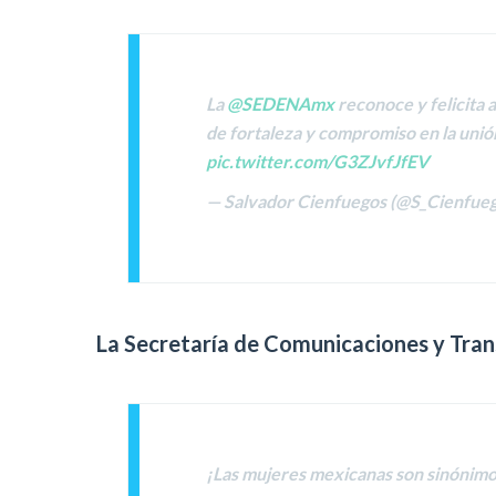
La
@SEDENAmx
reconoce y felicita 
de fortaleza y compromiso en la unión
pic.twitter.com/G3ZJvfJfEV
— Salvador Cienfuegos (@S_Cienfue
La Secretaría de Comunicaciones y Tran
¡Las mujeres mexicanas son sinónimo