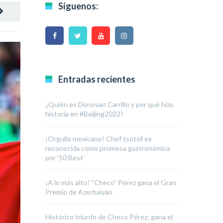
Síguenos:
Entradas recientes
¿Quién es Donovan Carrillo y por qué hizo
historia en #Beijing2022?
¡Orgullo mexicano! Chef tsotsil es
reconocida como promesa gastronómica
por ’50 Best’
¡A lo más alto! “Checo” Pérez gana el Gran
Premio de Azerbaiyán
Histórico triunfo de Checo Pérez; gana el