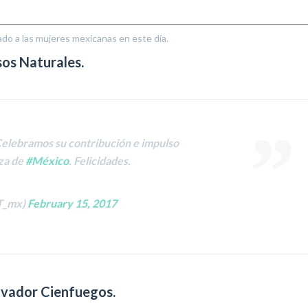
ado a las mujeres mexicanas en este día.
os Naturales.
Celebramos su contribución e impulso
za de
#México
. Felicidades.
T_mx)
February 15, 2017
alvador Cienfuegos.