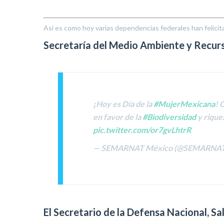
Así es como hoy varias dependencias federales han felicit
Secretaría del Medio Ambiente y Recurs
¡Hoy es Día de la
#MujerMexicana
! 
en favor de la
#Biodiversidad
y rique
pic.twitter.com/or7gvLhtrR
— SEMARNAT México (@SEMARNA
El Secretario de la Defensa Nacional, S