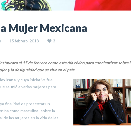
 la Mujer Mexicana
3
s
|
15 febrero, 2018    
|
staurara el 15 de febrero como este día cívico para concientizar sobre l
jer y la desigualdad que se vive en el país
Mexicana
, y cuya iniciativa fue
que reunió a varias mujeres para
ya finalidad es presentar un
menina como masculina- sobre la
 de las mujeres en la vida de las