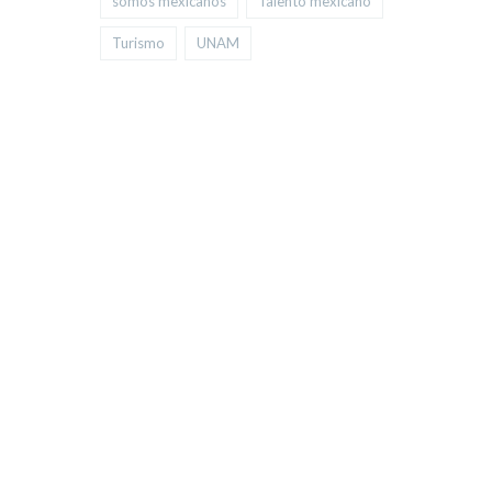
somos mexicanos
Talento mexicano
Turismo
UNAM