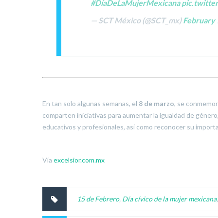
#DíaDeLaMujerMexicana
pic.twitt
— SCT México (@SCT_mx)
February 
En tan solo algunas semanas, el
8 de marzo
, se conmemor
comparten iniciativas para aumentar la igualdad de género,
educativos y profesionales, así como reconocer su importanc
Vía
excelsior.com.mx
15 de Febrero
,
Día cívico de la mujer mexicana