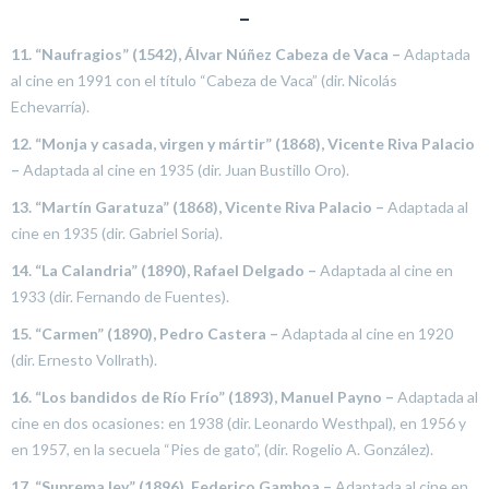
–
11. “Naufragios” (1542), Álvar Núñez Cabeza de Vaca –
Adaptada
al cine en 1991 con el título “Cabeza de Vaca” (dir. Nicolás
Echevarría).
12. “Monja y casada, virgen y mártir” (1868), Vicente Riva Palacio
–
Adaptada al cine en 1935 (dir. Juan Bustillo Oro).
13. “Martín Garatuza” (1868), Vicente Riva Palacio –
Adaptada al
cine en 1935 (dir. Gabriel Soria).
14. “La Calandria” (1890), Rafael Delgado –
Adaptada al cine en
1933 (dir. Fernando de Fuentes).
15. “Carmen” (1890), Pedro Castera –
Adaptada al cine en 1920
(dir. Ernesto Vollrath).
16. “Los bandidos de Río Frío” (1893), Manuel Payno –
Adaptada al
cine en dos ocasiones: en 1938 (dir. Leonardo Westhpal), en 1956 y
en 1957, en la secuela “Pies de gato”, (dir. Rogelio A. González).
17. “Suprema ley” (1896), Federico Gamboa –
Adaptada al cine en