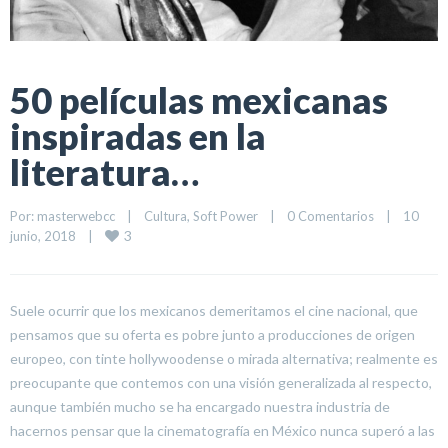
50 películas mexicanas
inspiradas en la
literatura…
Por: 
masterwebcc
|
Cultura
, 
Soft Power
|
0 Comentarios
|
10 
3
junio, 2018    
|
Suele ocurrir que los mexicanos demeritamos el cine nacional, que
pensamos que su oferta es pobre junto a producciones de origen
europeo, con tinte hollywoodense o mirada alternativa; realmente es
preocupante que contemos con una visión generalizada al respecto,
aunque también mucho se ha encargado nuestra industria de
hacernos pensar que la cinematografía en México nunca superó a las