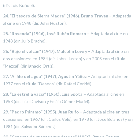
(dir. Luis Buñuel).
24. “El tesoro de Sierra Madre” (1946), Bruno Traven –
Adaptada
al cine en 1948 (dir. John Huston).
25. “Rosenda” (1946), José Rubén Romero –
Adaptada al cine en
1948 (dir. Julio Bracho).
26. “Bajo el volcán” (1947), Malcolm Lowry –
Adaptada al cine en
dos ocasiones: en 1984 (dir. John Huston) y en 2005 con el título
“Mezcal” (dir Ignacio Ortiz).
27. “Al filo del agua” (1947), Agustín Yáñez –
Adaptada al cine en
1977 con el título “Deseos” (dir. Rafael Corkidi).
28. “La estrella vacía” (1950), Luis Spota –
Adaptada al cine en
1958 (dir. Tito Davison y Emilio Gómez Muriel).
29. “Pedro Páramo” (1955), Juan Rulfo –
Adaptada al cine en tres
ocasiones: en 1967 (dir. Carlos Velo), en 1978 (dir. José Bolaños) y en
1981 (dir. Salvador Sánchez)
30. “Canasta de cuentos mexicanos” (1956), Bruno Traven –