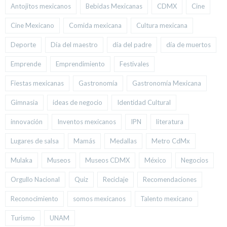
Antojitos mexicanos
Bebidas Mexicanas
CDMX
Cine
Cine Mexicano
Comida mexicana
Cultura mexicana
Deporte
Día del maestro
día del padre
día de muertos
Emprende
Emprendimiento
Festivales
Fiestas mexicanas
Gastronomía
Gastronomía Mexicana
Gimnasia
ideas de negocio
Identidad Cultural
innovación
Inventos mexicanos
IPN
literatura
Lugares de salsa
Mamás
Medallas
Metro CdMx
Mulaka
Museos
Museos CDMX
México
Negocios
Orgullo Nacional
Quiz
Reciclaje
Recomendaciones
Reconocimiento
somos mexicanos
Talento mexicano
Turismo
UNAM