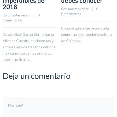
imperdibles de
debes conocer
2018
Por: 
masterwebcc
    |    
0 
Comentarios
Por: 
masterwebcc
    |    
0 
Comentarios
Conoce quien fue reconocida
Desde Gael García Bernal hasta
como la primera mujer escritora
Alfonso Cuarón, los cineastas y
de Chiapas…
actores más destacados del cine
mexicano vuelven este año con
nuevas películas.
Deja un comentario