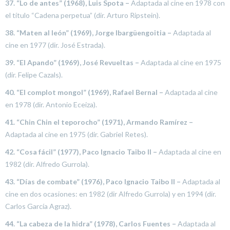
37. “Lo de antes” (1968), Luis Spota –
Adaptada al cine en 1978 con
el título “Cadena perpetua” (dir. Arturo Ripstein).
38. “Maten al león” (1969), Jorge Ibargüengoitia –
Adaptada al
cine en 1977 (dir. José Estrada).
39. “El Apando” (1969), José Revueltas –
Adaptada al cine en 1975
(dir. Felipe Cazals).
40. “El complot mongol” (1969), Rafael Bernal –
Adaptada al cine
en 1978 (dir. Antonio Eceiza).
41. “Chin Chin el teporocho” (1971), Armando Ramírez –
Adaptada al cine en 1975 (dir. Gabriel Retes).
42. “Cosa fácil” (1977), Paco Ignacio Taibo II –
Adaptada al cine en
1982 (dir. Alfredo Gurrola).
43. “Días de combate” (1976), Paco Ignacio Taibo II –
Adaptada al
cine en dos ocasiones: en 1982 (dir Alfredo Gurrola) y en 1994 (dir.
Carlos García Agraz).
44. “La cabeza de la hidra” (1978), Carlos Fuentes –
Adaptada al