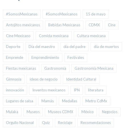
#SomosMexicanas
#SomosMexicanos
15 de mayo
Antojitos mexicanos
Bebidas Mexicanas
CDMX
Cine
Cine Mexicano
Comida mexicana
Cultura mexicana
Deporte
Día del maestro
día del padre
día de muertos
Emprende
Emprendimiento
Festivales
Fiestas mexicanas
Gastronomía
Gastronomía Mexicana
Gimnasia
ideas de negocio
Identidad Cultural
innovación
Inventos mexicanos
IPN
literatura
Lugares de salsa
Mamás
Medallas
Metro CdMx
Mulaka
Museos
Museos CDMX
México
Negocios
Orgullo Nacional
Quiz
Reciclaje
Recomendaciones