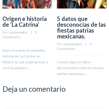
Origen e historia
5 datos que
de ‘La Catrina’
desconocías de las
fiestas patrias
Por: 
masterwebcc
    |    
0 
mexicanas.
Comentarios
Por: 
masterwebcc
    |    
0 
Comentarios
Aquí conocerás la verdadera
historia de ‘La Catrina’ en
México, la cual surgió gracias a
Conoce algunos datos
José Guadalupe…
desconocidos sobre las fiestas
patrias mexicanas…
Deja un comentario