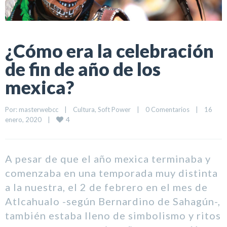
¿Cómo era la celebración
de fin de año de los
mexica?
Por: 
masterwebcc
|
Cultura
, 
Soft Power
|
0 Comentarios
|
16 
4
enero, 2020    
|
A pesar de que el año mexica terminaba y
comenzaba en una temporada muy distinta
a la nuestra, el 2 de febrero en el mes de
Atlcahualo -según Bernardino de Sahagún-,
también estaba lleno de simbolismo y ritos