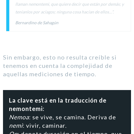
llaman nemontemi, que quiere decir que están por demás; y
teníanlos por aciagos; ninguna cosa hacían de ellos…”.
Bernardino de Sahagún
Sin embargo, esto no resulta creíble si
tenemos en cuenta la complejidad de
aquellas mediciones de tiempo.
La clave está en la traducción de
nemontemi:
Nemoa
: se vive, se camina. Deriva de
nemi
: vivir, caminar.
On
: denota duración en el tiempo, que