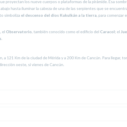
que proyectan los nueve cuerpos o plataformas de la pirámide. Esa sombr
 abajo hasta iluminar la cabeza de una de las serpientes que se encuentra
cto simboliza
el descenso del dios Kukulkán a la tierra
, para comenzar el
s
, el
Observatorio
, también conocido como el edificio del
Caracol
; el
Ju
s
.
n, a 121 Km de la ciudad de Mérida y a 200 Km de Cancún. Para llegar, to
dirección oeste, si vienes de Cancún.