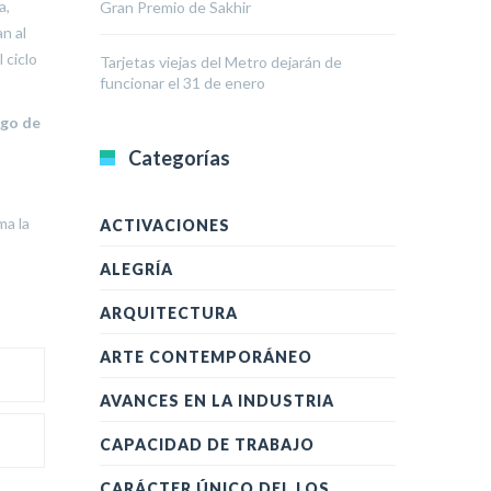
a,
Gran Premio de Sakhir
n al
 ciclo
Tarjetas viejas del Metro dejarán de
funcionar el 31 de enero
ego de
Categorías
ma la
ACTIVACIONES
ALEGRÍA
ARQUITECTURA
ARTE CONTEMPORÁNEO
AVANCES EN LA INDUSTRIA
CAPACIDAD DE TRABAJO
CARÁCTER ÚNICO DEL LOS