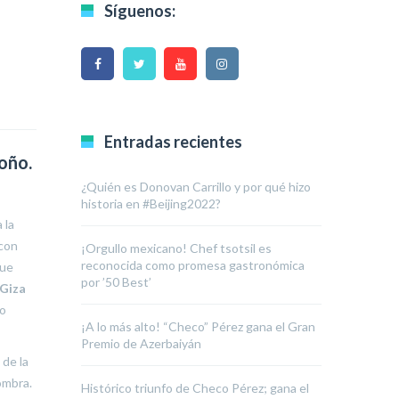
Síguenos:
Entradas recientes
oño.
¿Quién es Donovan Carrillo y por qué hizo
historia en #Beijing2022?
 la
 con
¡Orgullo mexicano! Chef tsotsil es
reconocida como promesa gastronómica
que
por ’50 Best’
Giza
ro
¡A lo más alto! “Checo” Pérez gana el Gran
Premio de Azerbaiyán
 de la
ombra.
Histórico triunfo de Checo Pérez; gana el