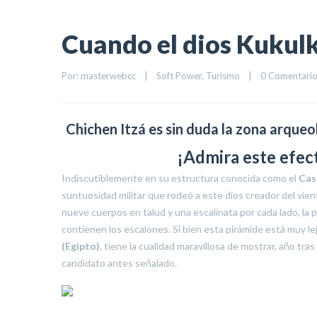
Cuando el dios Kukulk
Por: 
masterwebcc
|
Soft Power
, 
Turismo
|
0 Comentari
Chichen Itzá es sin duda la zona arque
¡Admira este efec
Indiscutiblemente en su estructura conocida como el
Cast
suntuosidad militar que rodeó a este dios creador del vien
nueve cuerpos en talud y una escalinata por cada lado, la p
contienen los escalones. Si bien esta pirámide está muy le
(Egipto)
, tiene la cualidad maravillosa de mostrar, año tra
candidato antes señalado.