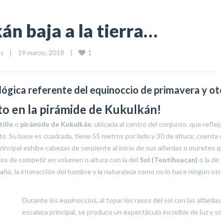
án baja a la tierra…
1
os
|
19 marzo, 2018    
|
ológica referente del equinoccio de primavera y ot
to en la pirámide de Kukulkán!
illo
o
pirámide de Kukulkán
, ubicada al centro del conjunto, que refleja
to. Su base es cuadrada, tiene 55 metros por lado y 30 de altura; cuenta
rincipal exhibe cabezas de serpiente al inicio de sus alfardas o muretes 
jos de competir en volumen o altura con la del
Sol (Teotihuacan)
o la de
s año, la interacción del hombre y la naturaleza como no lo hace ningún ot
Durante los equinoccios, al topar los rayos del sol con las alfardas
escalera principal, se produce un espectáculo increíble de luz y s