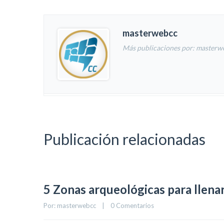
masterwebcc
Más publicaciones por: masterw
Publicación relacionadas
5 Zonas arqueológicas para llena
Por: 
masterwebcc
    |    
0 Comentarios