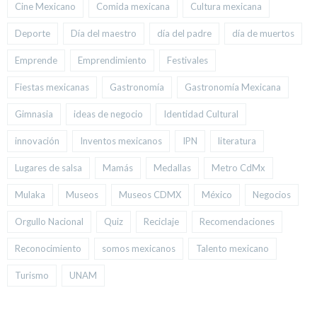
Cine Mexicano
Comida mexicana
Cultura mexicana
Deporte
Día del maestro
día del padre
día de muertos
Emprende
Emprendimiento
Festivales
Fiestas mexicanas
Gastronomía
Gastronomía Mexicana
Gimnasia
ideas de negocio
Identidad Cultural
innovación
Inventos mexicanos
IPN
literatura
Lugares de salsa
Mamás
Medallas
Metro CdMx
Mulaka
Museos
Museos CDMX
México
Negocios
Orgullo Nacional
Quiz
Reciclaje
Recomendaciones
Reconocimiento
somos mexicanos
Talento mexicano
Turismo
UNAM