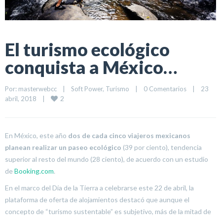
El turismo ecológico
conquista a México…
Por: 
masterwebcc
|
Soft Power
, 
Turismo
|
0 Comentarios
|
23 
2
abril, 2018    
|
En México, este año
dos de cada cinco viajeros mexicanos
planean realizar un paseo ecológico
(39 por ciento), tendencia
superior al resto del mundo (28 ciento), de acuerdo con un estudio
de
Booking.com
.
En el marco del Día de la Tierra a celebrarse este 22 de abril, la
plataforma de oferta de alojamientos destacó que aunque el
concepto de “turismo sustentable” es subjetivo, más de la mitad de