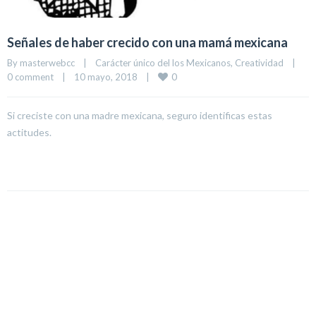
Señales de haber crecido con una mamá mexicana
By 
masterwebcc
|
Carácter único del los Mexicanos
, 
Creatividad
|
0
0 comment
|
10 mayo, 2018    
|
Si creciste con una madre mexicana, seguro identificas estas
actitudes.