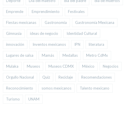
Deporte
Día del maestro
día del padre
día de muertos
Emprende
Emprendimiento
Festivales
Fiestas mexicanas
Gastronomía
Gastronomía Mexicana
Gimnasia
ideas de negocio
Identidad Cultural
innovación
Inventos mexicanos
IPN
literatura
Lugares de salsa
Mamás
Medallas
Metro CdMx
Mulaka
Museos
Museos CDMX
México
Negocios
Orgullo Nacional
Quiz
Reciclaje
Recomendaciones
Reconocimiento
somos mexicanos
Talento mexicano
Turismo
UNAM