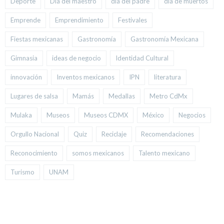
Deporte
Día del maestro
día del padre
día de muertos
Emprende
Emprendimiento
Festivales
Fiestas mexicanas
Gastronomía
Gastronomía Mexicana
Gimnasia
ideas de negocio
Identidad Cultural
innovación
Inventos mexicanos
IPN
literatura
Lugares de salsa
Mamás
Medallas
Metro CdMx
Mulaka
Museos
Museos CDMX
México
Negocios
Orgullo Nacional
Quiz
Reciclaje
Recomendaciones
Reconocimiento
somos mexicanos
Talento mexicano
Turismo
UNAM