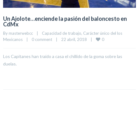
Un Ajolote…enciende la pasión del baloncesto en
CdMx
By 
masterwebcc
|
Capacidad de trabajo
, 
Carácter único del los 
0
Mexicanos
|
0 comment
|
22 abril, 2018    
|
Los Capitanes han traído a casa el chillido de la goma sobre las
duelas.