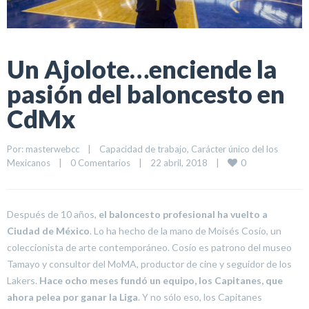
Un Ajolote…enciende la
pasión del baloncesto en
CdMx
Por: 
masterwebcc
|
Capacidad de trabajo
, 
Carácter único del los 
0
Mexicanos
|
0 Comentarios
|
22 abril, 2018    
|
Después de 10 años,
el baloncesto profesional ha vuelto a
Ciudad de México
. Lo ha hecho de la mano de Moisés Cosío, un
coleccionista de arte contemporáneo. Cosío es patrono del museo
Tamayo y consultor del MoMA, productor de cine y seguidor de los
Lakers.
Hace ocho meses fundó un equipo, los Capitanes, que
ahora pelea por ganar la Liga
. Y no sólo eso, los Capitanes