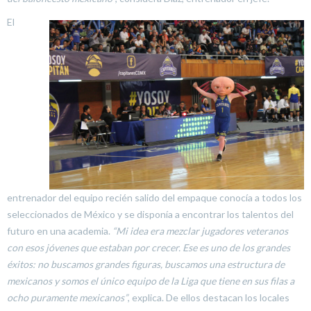
El
entrenador del equipo recién salido del empaque conocía a todos los
seleccionados de México y se disponía a encontrar los talentos del
futuro en una academia.
“Mi idea era mezclar jugadores veteranos
con esos jóvenes que estaban por crecer. Ese es uno de los grandes
éxitos: no buscamos grandes figuras, buscamos una estructura de
mexicanos y somos el único equipo de la Liga que tiene en sus filas a
ocho puramente mexicanos”
, explica. De ellos destacan los locales