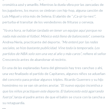
cromática azul y amarillo. Mientras la duela vibra por las zancadas de
los jugadores, los muros se cimbran con hip-hop, alguna canción de
Luis Miguel y otra más de Selena. El alarido de “¡Ca-pi-ta-nes!”,
perturba el transitar de los vendedores de frituras y cerveza.
“Ya era hora, se habían tardado en tener un equipo aquí porque no
nada más existe el fútbol. México está lleno de baloncesto”
, comenta
Andrea Neria, practicante del deporte.
“Me enteré por las redes
sociales, se hizo bastante publicidad. Vine toda la temporada. Los
partidos de NBA solo son una vez al año y más caros”
, refiere el señor
Crescencio antes de abandonar el recinto.
En una de las explanadas fuera del gimnasio hay tres canchas y ahí,
una vez finalizado el partido de Capitanes, algunos niños se adueñan
del concreto para probar algunos triples. Ricardo Guerrero y su hijo
homónimo no se van sin antes anotar.
“El nuevo equipo incentiva a
que los niños practiquen este deporte. El baloncesto está agarrando
fuerza”
, lanza el padre antes de que el balón se cruce con la cancha a
su retaguardia.