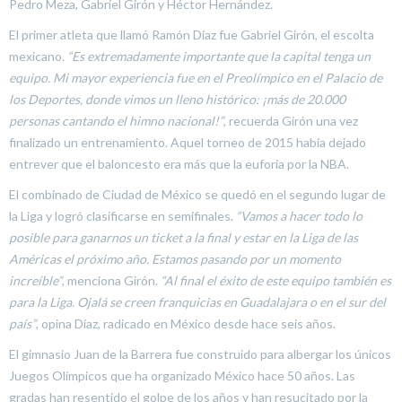
Pedro Meza, Gabriel Girón y Héctor Hernández.
El primer atleta que llamó Ramón Díaz fue Gabriel Girón, el escolta
mexicano.
“Es extremadamente importante que la capital tenga un
equipo. Mi mayor experiencia fue en el Preolímpico en el Palacio de
los Deportes, donde vimos un lleno histórico: ¡más de 20.000
personas cantando el himno nacional!”
, recuerda Girón una vez
finalizado un entrenamiento. Aquel torneo de 2015 había dejado
entrever que el baloncesto era más que la euforia por la NBA.
El combinado de Ciudad de México se quedó en el segundo lugar de
la Liga y logró clasificarse en semifinales.
“Vamos a hacer todo lo
posible para ganarnos un ticket a la final y estar en la Liga de las
Américas el próximo año. Estamos pasando por un momento
increíble”
, menciona Girón.
“Al final el éxito de este equipo también es
para la Liga. Ojalá se creen franquicias en Guadalajara o en el sur del
país”
, opina Díaz, radicado en México desde hace seis años.
El gimnasio Juan de la Barrera fue construido para albergar los únicos
Juegos Olímpicos que ha organizado México hace 50 años. Las
gradas han resentido el golpe de los años y han resucitado por la