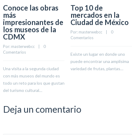
Conoce las obras
Top 10 de
más
mercados en la
impresionantes de
Ciudad de México
los museos de la
Por: 
masterwebcc
    |    
0 
CDMX
Comentarios
Por: 
masterwebcc
    |    
0 
Comentarios
Existe un lugar en donde uno
puede encontrar una amplísima
Una visita a la segunda ciudad
variedad de frutas, plantas…
con más museos del mundo es
todo un reto para los que gustan
del turismo cultural…
Deja un comentario