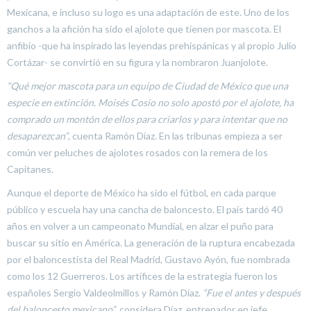
Mexicana, e incluso su logo es una adaptación de este. Uno de los
ganchos a la afición ha sido el ajolote que tienen por mascota. El
anfibio -que ha inspirado las leyendas prehispánicas y al propio Julio
Cortázar- se convirtió en su figura y la nombraron Juanjolote.
“Qué mejor mascota para un equipo de Ciudad de México que una
especie en extinción. Moisés Cosío no solo apostó por el ajolote, ha
comprado un montón de ellos para criarlos y para intentar que no
desaparezcan”
, cuenta Ramón Díaz. En las tribunas empieza a ser
común ver peluches de ajolotes rosados con la remera de los
Capitanes.
Aunque el deporte de México ha sido el fútbol, en cada parque
público y escuela hay una cancha de baloncesto. El país tardó 40
años en volver a un campeonato Mundial, en alzar el puño para
buscar su sitio en América. La generación de la ruptura encabezada
por el baloncestista del Real Madrid, Gustavo Ayón, fue nombrada
como los 12 Guerreros. Los artífices de la estrategia fueron los
españoles Sergio Valdeolmillos y Ramón Díaz.
“Fue el antes y después
del baloncesto mexicano”
, considera Díaz, entrenador en jefe.