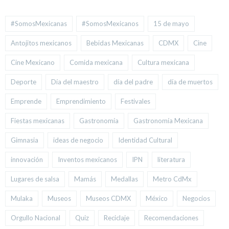
#SomosMexicanas
#SomosMexicanos
15 de mayo
Antojitos mexicanos
Bebidas Mexicanas
CDMX
Cine
Cine Mexicano
Comida mexicana
Cultura mexicana
Deporte
Día del maestro
día del padre
día de muertos
Emprende
Emprendimiento
Festivales
Fiestas mexicanas
Gastronomía
Gastronomía Mexicana
Gimnasia
ideas de negocio
Identidad Cultural
innovación
Inventos mexicanos
IPN
literatura
Lugares de salsa
Mamás
Medallas
Metro CdMx
Mulaka
Museos
Museos CDMX
México
Negocios
Orgullo Nacional
Quiz
Reciclaje
Recomendaciones