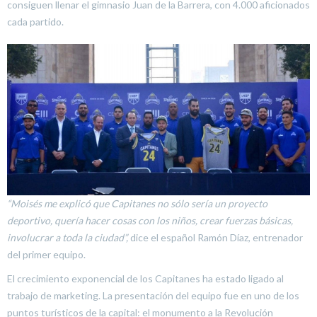
consiguen llenar el gimnasio Juan de la Barrera, con 4.000 aficionados
cada partido.
“Moisés me explicó que Capitanes no sólo sería un proyecto
deportivo, quería hacer cosas con los niños, crear fuerzas básicas,
involucrar a toda la ciudad”,
dice el español Ramón Díaz, entrenador
del primer equipo.
El crecimiento exponencial de los Capitanes ha estado ligado al
trabajo de marketing. La presentación del equipo fue en uno de los
puntos turísticos de la capital: el monumento a la Revolución