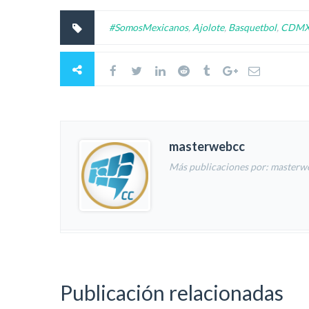
#SomosMexicanos
,
Ajolote
,
Basquetbol
,
CDM
masterwebcc
Más publicaciones por: masterw
Publicación relacionadas