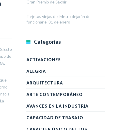
O
Gran Premio de Sakhir
Tarjetas viejas del Metro dejarán de
funcionar el 31 de enero
Categorías
6. Este
rupo de
ACTIVACIONES
MA,
ALEGRÍA
 que
ARQUITECTURA
torno
ento a
ARTE CONTEMPORÁNEO
 La
AVANCES EN LA INDUSTRIA
CAPACIDAD DE TRABAJO
CARÁCTER ÚNICO DEL LOS