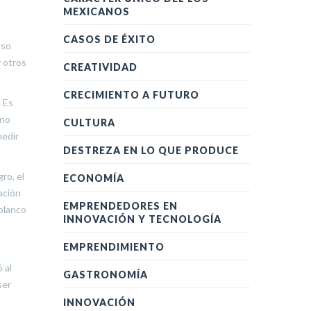
MEXICANOS
CASOS DE ÉXITO
oso
y otros
CREATIVIDAD
CRECIMIENTO A FUTURO
. Es
 no
CULTURA
medir
DESTREZA EN LO QUE PRODUCE
ro, el
ECONOMÍA
ación
EMPRENDEDORES EN
 blanco
INNOVACIÓN Y TECNOLOGÍA
EMPRENDIMIENTO
 al
GASTRONOMÍA
ser
INNOVACIÓN