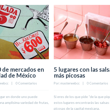
0 de mercados en
5 lugares con las sals
dad de México
más picosas
webcc
    |    
0 Comentarios
Por: 
masterwebcc
    |    
0 Comentarios
lugar en donde uno puede
Si eres de los que pide “de la que piq
na amplísima variedad de frutas,
estos lugares encontrarás las salsas
picosas de la capital mexicana.