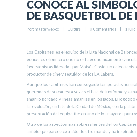
CONOCE AL SIMBOL
DE BASQUETBOL DE
Por: 
masterwebcc
|
Cultura
|
0 Comentarios
|
1 julio
Los Capitanes, es el equipo de la Liga Nacional de Balonc
equipo es el primero que no esta económicamente vinculad
inversionistas liderados por Moisés Cosío, un coleccion
productor de cine y seguidor de los LA Lakers.
Aunque los capitanes han conseguido temporadas admirable
queremos destacar esta vez es el hito del uniforme y la m
amarillo bordado y líneas amarillas en los lados. El logoti
la revolución, un hito de la Ciudad de México, con la pala
presentación del equipo fue en uno de los mayores puntos 
Otro de los aspectos más sobresalientes del los Capitanes,
anfibio que parece extraído de otro mundo y ha inspirado m