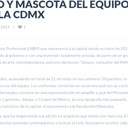
O Y MASCOTA DEL EQUIP
 LA CDMX
1
, 2019    
|
esto Profesional (LNBP) que representa a la capital desde octubre de 201
o al gobierno y con una inversión totalmente privada, de parte de un g
ista de arte contemporáneo, patrono del museo Tamayo, consultor del Mo
s, acumulando un total de 21 victorias en sus primeros 30 partidos, lo
ascota del equipo. Los uniformes consisten en un jersey azul con un con
po del equipo consiste en una representación en amarillo y azul del Monum
bra Capitanes, debajo, y Ciudad de México, en una tipografía más pequeña.
turísticos de la capital: el monumento a la Revolución Mexicana.
 que ha enganchado a la afición es el ajolote que tienen por mascota. El
uchas leyendas prehispánicas e incluso al todo fascinante escritor Julio