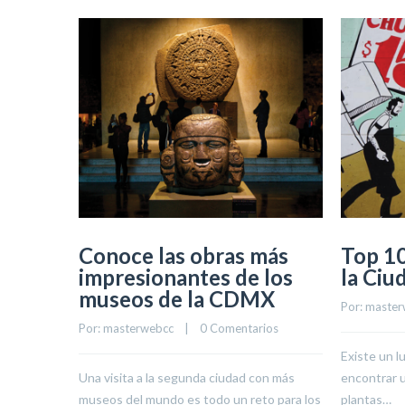
Conoce las obras más
Top 1
impresionantes de los
la Ciu
museos de la CDMX
Por: 
master
Por: 
masterwebcc
    |    
0 Comentarios
Existe un 
Una visita a la segunda ciudad con más
encontrar u
museos del mundo es todo un reto para los
plantas…