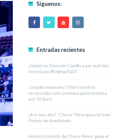
Síguenos:
Entradas recientes
¿Quién es Donovan Carrillo y por qué hizo
historia en #Beijing2022?
¡Orgullo mexicano! Chef tsotsil es
reconocida como promesa gastronómica
por ’50 Best’
¡A lo más alto! “Checo” Pérez gana el Gran
Premio de Azerbaiyán
Histórico triunfo de Checo Pérez; gana el