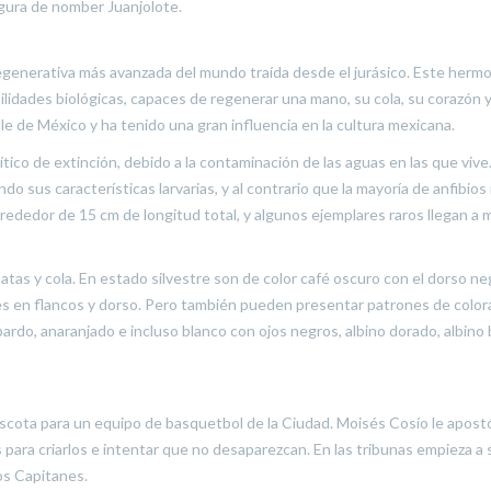
igura de nomber Juanjolote.
regenerativa más avanzada del mundo traída desde el jurásico. Este herm
idades biológicas, capaces de regenerar una mano, su cola, su corazón 
le de México y ha tenido una gran influencia en la cultura mexicana.
ico de extinción, debido a la contaminación de las aguas en las que vive
 sus características larvarias, y al contrario que la mayoría de anfibios
rededor de 15 cm de longitud total, y algunos ejemplares raros llegan a 
patas y cola. En estado silvestre son de color café oscuro con el dorso neg
les en flancos y dorso. Pero también pueden presentar patrones de color
pardo, anaranjado e incluso blanco con ojos negros, albino dorado, albino
scota para un equipo de basquetbol de la Ciudad. Moisés Cosío le apostó
para criarlos e intentar que no desaparezcan. En las tribunas empieza a 
os Capitanes.