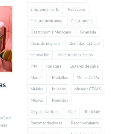
Emprendimiento
Festivales
Fiestas mexicanas
Gastronomía
Gastronomía Mexicana
Gimnasia
ideas de negocio
Identidad Cultural
innovación
Inventos mexicanos
IPN
literatura
Lugares de salsa
Mamás
Medallas
Metro CdMx
as
29 Museos que no
¡Cambia l
Mulaka
Museos
Museos CDMX
puedes dejar de visitar
mejores 
en CDMX
correr 
México
Negocios
Por: 
masterwebcc
    |    
0 Comentarios
Por: 
masterweb
Orgullo Nacional
Quiz
Reciclaje
ue”, en
Recomendaciones
Reconocimiento
 más
Aquí está la lista definitiva de los mejores
Te presentamos
museos de la Ciudad de México, así que
para ejercitart