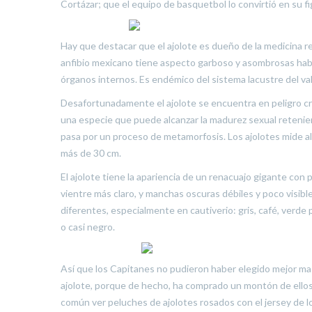
Cortázar; que el equipo de basquetbol lo convirtió en su f
Hay que destacar que el ajolote es dueño de la medicina 
anfibio mexicano tiene aspecto garboso y asombrosas habil
órganos internos. Es endémico del sistema lacustre del val
Desafortunadamente el ajolote se encuentra en peligro crít
una especie que puede alcanzar la madurez sexual reteniendo
pasa por un proceso de metamorfosis. Los ajolotes mide al
más de 30 cm.
El ajolote tiene la apariencia de un renacuajo gigante con 
vientre más claro, y manchas oscuras débiles y poco visib
diferentes, especialmente en cautiverio: gris, café, verde 
o casi negro.
Así que los Capitanes no pudieron haber elegido mejor ma
ajolote, porque de hecho, ha comprado un montón de ellos 
común ver peluches de ajolotes rosados con el jersey de l