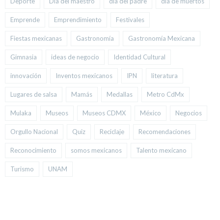
Deporte
Día del maestro
día del padre
día de muertos
Emprende
Emprendimiento
Festivales
Fiestas mexicanas
Gastronomía
Gastronomía Mexicana
Gimnasia
ideas de negocio
Identidad Cultural
innovación
Inventos mexicanos
IPN
literatura
Lugares de salsa
Mamás
Medallas
Metro CdMx
Mulaka
Museos
Museos CDMX
México
Negocios
Orgullo Nacional
Quiz
Reciclaje
Recomendaciones
Reconocimiento
somos mexicanos
Talento mexicano
Turismo
UNAM