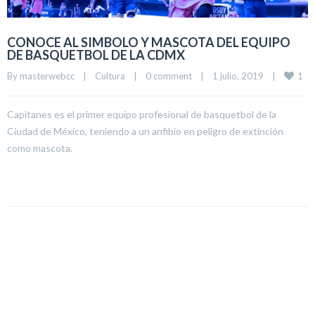
CONOCE AL SIMBOLO Y MASCOTA DEL EQUIPO
DE BASQUETBOL DE LA CDMX
1
By 
masterwebcc
|
Cultura
|
0 comment
|
1 julio, 2019    
|
Capitanes es el primer equipo profesional de basquetbol de la
Ciudad de México, teniendo a un anfibio en peligro de extinción
como mascota.