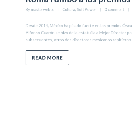
By 
masterwebcc
|
Cultura
, 
Soft Power
|
0 comment
|
Desde 2014, México ha pisado fuerte en los premios Óscar,
Alfonso Cuarón se hizo de la estatuilla a Mejor Director 
subsecuentes, otros dos directores mexicanos repitieron
READ MORE