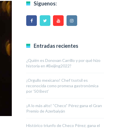
Síguenos:
Entradas recientes
¿Quién es Donovan Carrillo y por qué hizo
historia en #Beijing2022?
¡Orgullo mexicano! Chef tsotsil es
reconocida como promesa gastronómica
por ’50 Best’
¡A lo más alto! “Checo” Pérez gana el Gran
Premio de Azerbaiyán
Histórico triunfo de Checo Pérez; gana el