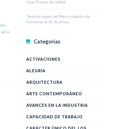
Gran Premio de Sakhir
Tarjetas viejas del Metro dejarán de
funcionar el 31 de enero
año,
n años
Categorías
ACTIVACIONES
ALEGRÍA
ARQUITECTURA
ARTE CONTEMPORÁNEO
AVANCES EN LA INDUSTRIA
CAPACIDAD DE TRABAJO
CARÁCTER ÚNICO DEL LOS