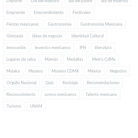
Deporte
Día del maestro
día del padre
día de muertos
Emprende
Emprendimiento
Festivales
Fiestas mexicanas
Gastronomía
Gastronomía Mexicana
Gimnasia
ideas de negocio
Identidad Cultural
innovación
Inventos mexicanos
IPN
literatura
Lugares de salsa
Mamás
Medallas
Metro CdMx
Mulaka
Museos
Museos CDMX
México
Negocios
Orgullo Nacional
Quiz
Reciclaje
Recomendaciones
Reconocimiento
somos mexicanos
Talento mexicano
Turismo
UNAM