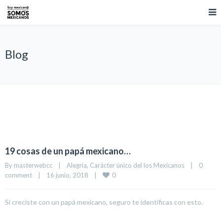
Blog
19 cosas de un papá mexicano…
By 
masterwebcc
|
Alegría
, 
Carácter único del los Mexicanos
|
0 
0
comment
|
16 junio, 2018    
|
Si creciste con un papá mexicano, seguro te identificas con esto.