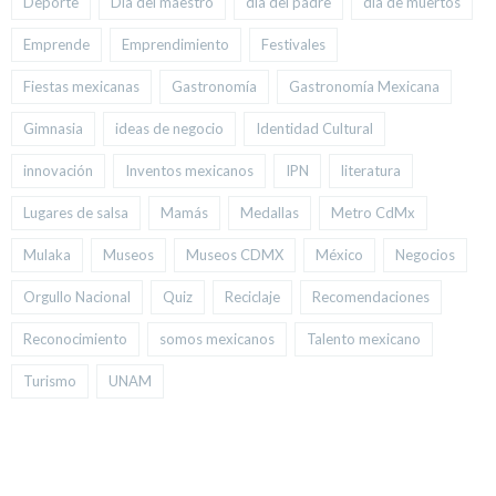
Deporte
Día del maestro
día del padre
día de muertos
Emprende
Emprendimiento
Festivales
Fiestas mexicanas
Gastronomía
Gastronomía Mexicana
Gimnasia
ideas de negocio
Identidad Cultural
innovación
Inventos mexicanos
IPN
literatura
Lugares de salsa
Mamás
Medallas
Metro CdMx
Mulaka
Museos
Museos CDMX
México
Negocios
Orgullo Nacional
Quiz
Reciclaje
Recomendaciones
Reconocimiento
somos mexicanos
Talento mexicano
Turismo
UNAM