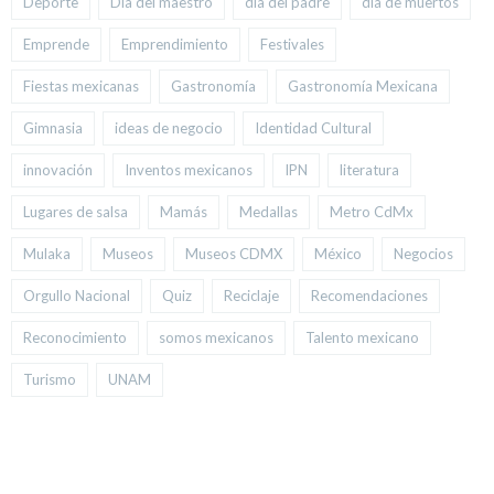
Deporte
Día del maestro
día del padre
día de muertos
Emprende
Emprendimiento
Festivales
Fiestas mexicanas
Gastronomía
Gastronomía Mexicana
Gimnasia
ideas de negocio
Identidad Cultural
innovación
Inventos mexicanos
IPN
literatura
Lugares de salsa
Mamás
Medallas
Metro CdMx
Mulaka
Museos
Museos CDMX
México
Negocios
Orgullo Nacional
Quiz
Reciclaje
Recomendaciones
Reconocimiento
somos mexicanos
Talento mexicano
Turismo
UNAM