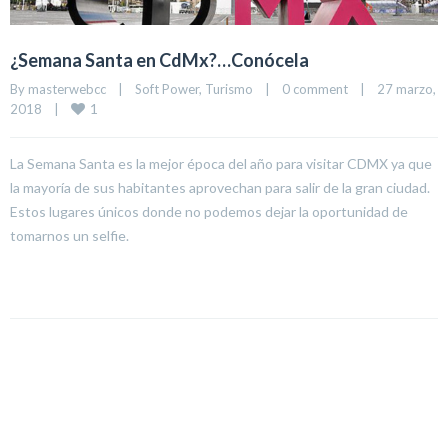
¿Semana Santa en CdMx?…Conócela
By 
masterwebcc
|
Soft Power
, 
Turismo
|
0 comment
|
27 marzo, 
1
2018    
|
La Semana Santa es la mejor época del año para visitar CDMX ya que
la mayoría de sus habitantes aprovechan para salir de la gran ciudad.
Estos lugares únicos donde no podemos dejar la oportunidad de
tomarnos un selfie.