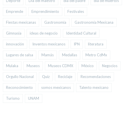
Deporte
Día del maestro
día del padre
día de muertos
Emprende
Emprendimiento
Festivales
Fiestas mexicanas
Gastronomía
Gastronomía Mexicana
Gimnasia
ideas de negocio
Identidad Cultural
innovación
Inventos mexicanos
IPN
literatura
Lugares de salsa
Mamás
Medallas
Metro CdMx
Mulaka
Museos
Museos CDMX
México
Negocios
Orgullo Nacional
Quiz
Reciclaje
Recomendaciones
Reconocimiento
somos mexicanos
Talento mexicano
Turismo
UNAM