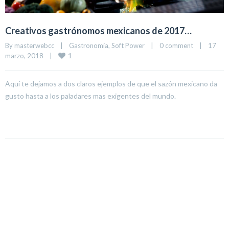
Creativos gastrónomos mexicanos de 2017…
By 
masterwebcc
|
Gastronomía
, 
Soft Power
|
0 comment
|
17 
1
marzo, 2018    
|
Aquí te dejamos a dos claros ejemplos de que el sazón mexicano da
gusto hasta a los paladares mas exigentes del mundo.