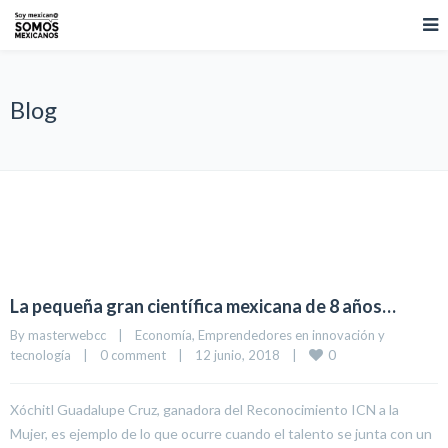
Blog
La pequeña gran científica mexicana de 8 años…
By 
masterwebcc
|
Economía
, 
Emprendedores en innovación y 
0
tecnología
|
0 comment
|
12 junio, 2018    
|
Xóchitl Guadalupe Cruz, ganadora del Reconocimiento ICN a la
Mujer, es ejemplo de lo que ocurre cuando el talento se junta con un