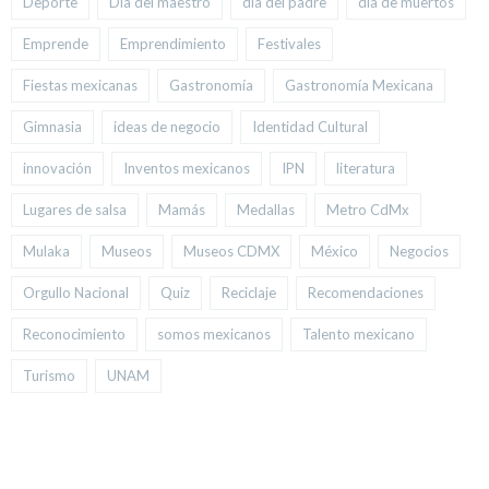
Deporte
Día del maestro
día del padre
día de muertos
Emprende
Emprendimiento
Festivales
Fiestas mexicanas
Gastronomía
Gastronomía Mexicana
Gimnasia
ideas de negocio
Identidad Cultural
innovación
Inventos mexicanos
IPN
literatura
Lugares de salsa
Mamás
Medallas
Metro CdMx
Mulaka
Museos
Museos CDMX
México
Negocios
Orgullo Nacional
Quiz
Reciclaje
Recomendaciones
Reconocimiento
somos mexicanos
Talento mexicano
Turismo
UNAM