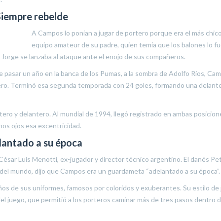
Siempre rebelde
A Campos lo ponían a jugar de portero porque era el más chico
equipo amateur de su padre, quien temía que los balones lo fu
o Jorge se lanzaba al ataque ante el enojo de sus compañeros.
e pasar un año en la banca de los Pumas, a la sombra de Adolfo Ríos, Ca
tero. Terminó esa segunda temporada con 24 goles, formando una delant
ro y delantero. Al mundial de 1994, llegó registrado en ambas posicione
nos ojos esa excentricidad.
lantado a su época
César Luis Menotti, ex-jugador y director técnico argentino. El danés Pe
del mundo, dijo que Campos era un guardameta “adelantado a su época”.
ños de sus uniformes, famosos por coloridos y exuberantes. Su estilo de
s del juego, que permitió a los porteros caminar más de tres pasos dentro d