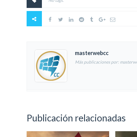
No tags.
masterwebcc
Más publicaciones por: masterw
Publicación relacionadas