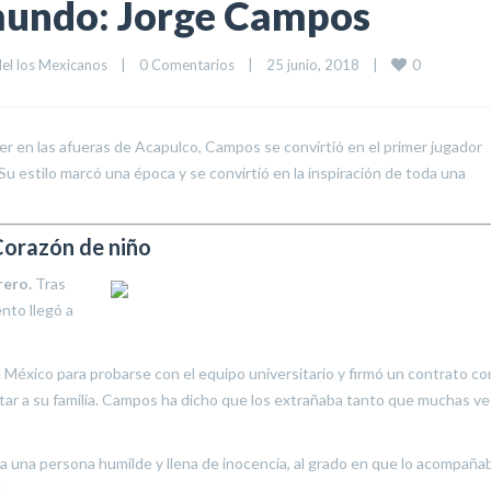
mundo: Jorge Campos
0
del los Mexicanos
|
0 Comentarios
|
25 junio, 2018    
|
er en las afueras de Acapulco, Campos se convirtió en el primer jugador
Su estilo marcó una época y se convirtió en la inspiración de toda una
orazón de niño
rero.
Tras
nto llegó a
e México para probarse con el equipo universitario y firmó un contrato co
sitar a su familia. Campos ha dicho que los extrañaba tanto que muchas v
a una persona humilde y llena de inocencia, al grado en que lo acompaña
.