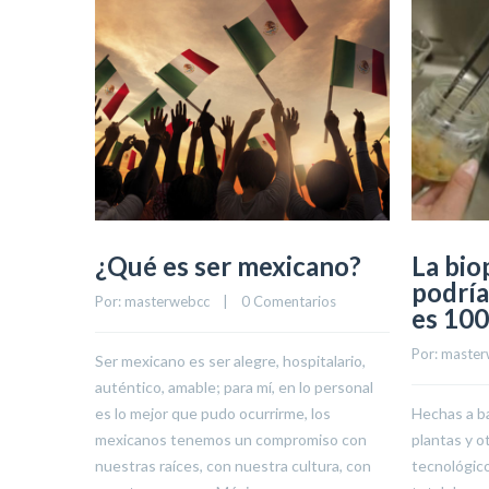
¿Qué es ser mexicano?
La bio
podría
Por: 
masterwebcc
    |    
0 Comentarios
es 10
Por: 
master
Ser mexicano es ser alegre, hospitalario,
auténtico, amable; para mí, en lo personal
es lo mejor que pudo ocurrirme, los
Hechas a b
mexicanos tenemos un compromiso con
plantas y o
nuestras raíces, con nuestra cultura, con
tecnológico