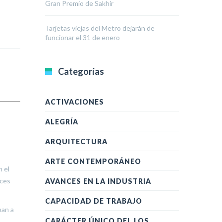
Gran Premio de Sakhir
Tarjetas viejas del Metro dejarán de
funcionar el 31 de enero
Categorías
ACTIVACIONES
ALEGRÍA
ARQUITECTURA
ARTE CONTEMPORÁNEO
n el
eces
AVANCES EN LA INDUSTRIA
CAPACIDAD DE TRABAJO
ban a
CARÁCTER ÚNICO DEL LOS