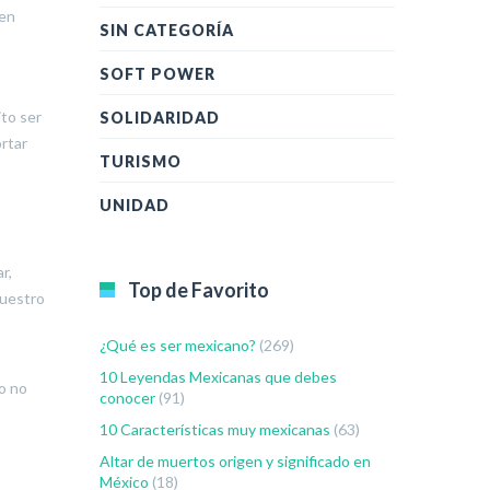
 en
SIN CATEGORÍA
SOFT POWER
ito ser
SOLIDARIDAD
ortar
TURISMO
UNIDAD
r,
Top de Favorito
nuestro
¿Qué es ser mexicano?
(269)
10 Leyendas Mexicanas que debes
o no
conocer
(91)
10 Características muy mexicanas
(63)
Altar de muertos origen y significado en
México
(18)