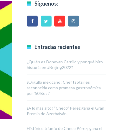
Síguenos:
Entradas recientes
¿Quién es Donovan Carrillo y por qué hizo
historia en #Beijing2022?
¡Orgullo mexicano! Chef tsotsil es
reconocida como promesa gastronómica
por ’50 Best’
¡A lo más alto! “Checo” Pérez gana el Gran
Premio de Azerbaiyán
Histórico triunfo de Checo Pérez; gana el