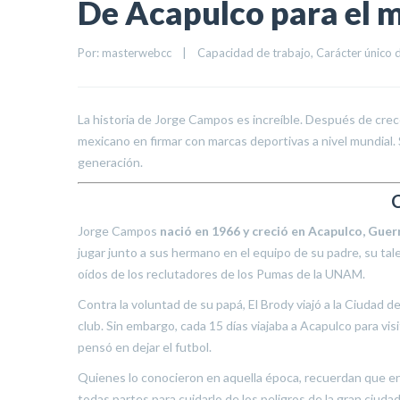
De Acapulco para el 
Por: 
masterwebcc
|
Capacidad de trabajo
, 
Carácter único 
La historia de Jorge Campos es increíble. Después de crec
mexicano en firmar con marcas deportivas a nivel mundial. 
generación.
C
Jorge Campos
nació en 1966 y creció en Acapulco, Guer
jugar junto a sus hermano en el equipo de su padre, su tale
oídos de los reclutadores de los Pumas de la UNAM.
Contra la voluntad de su papá, El Brody viajó a la Ciudad d
club. Sin embargo, cada 15 días viajaba a Acapulco para vi
pensó en dejar el futbol.
Quienes lo conocieron en aquella época, recuerdan que er
todas partes para cuidarlo de los peligros de la gran ciudad