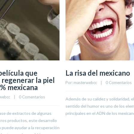
película que
La risa del mexicano
 regenerar la piel
Por: 
masterwebcc
    |    
0 Comentarios
0% mexicana
webcc
    |    
0 Comentarios
Además de su calidez y solidaridad, e
sentido del humor es uno de los ele
ase de extractos de algunas
principales en el ADN de los mexican
tros productos, este desarrollo
 puede ayudar a la recuperación