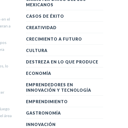
MEXICANOS
CASOS DE ÉXITO
 en el
eran a
CREATIVIDAD
CRECIMIENTO A FUTURO
mpos
era
CULTURA
DESTREZA EN LO QUE PRODUCE
s, lo
ECONOMÍA
EMPRENDEDORES EN
INNOVACIÓN Y TECNOLOGÍA
ter
EMPRENDIMIENTO
 juego
GASTRONOMÍA
el área
INNOVACIÓN