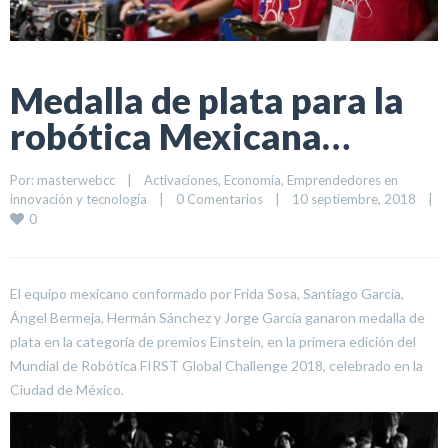
Medalla de plata para la
robótica Mexicana…
Por: 
masterwebcc
|
Activaciones
, 
Economía
, 
Emprendedores en 
innovación y tecnología
|
0 Comentarios
|
10 septiembre, 2018    
|
0
El equipo mexicano conformado por Frida Sosa, Santiago García,
Ángel Bermeja, Hermán Sánchez y Jorge García ganaron medalla de
plata en la categoría de premios Einstein, en la primera edición del
Mundial de Robótica FIRST Global Challenge 2018, celebrado en la
Ciudad de México.