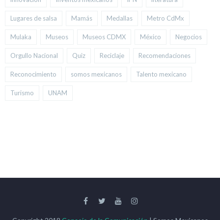
Lugares de salsa
Mamás
Medallas
Metro CdMx
Mulaka
Museos
Museos CDMX
México
Negocios
Orgullo Nacional
Quiz
Reciclaje
Recomendaciones
Reconocimiento
somos mexicanos
Talento mexicano
Turismo
UNAM