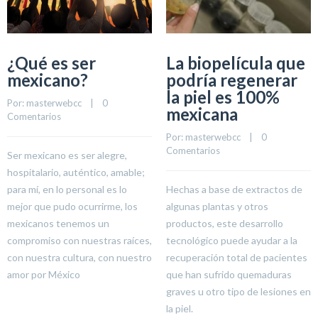
¿Qué es ser
La biopelícula que
mexicano?
podría regenerar
la piel es 100%
Por: 
masterwebcc
    |    
0 
mexicana
Comentarios
Por: 
masterwebcc
    |    
0 
Comentarios
Ser mexicano es ser alegre,
hospitalario, auténtico, amable;
para mí, en lo personal es lo
Hechas a base de extractos de
mejor que pudo ocurrirme, los
algunas plantas y otros
mexicanos tenemos un
productos, este desarrollo
compromiso con nuestras raíces,
tecnológico puede ayudar a la
con nuestra cultura, con nuestro
recuperación total de pacientes
amor por México
que han sufrido quemaduras
graves u otro tipo de lesiones en
la piel.