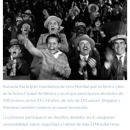
Rumania fue la gran triunfadora de este Mundial que se llevó a cabo
en la Arena Ciudad de México y en el que participaron alrededor de
300 jóvenes entre 14 y 18 años, de más de 190 países. Singapur y
Alemania también tuvieron un papel destacado.
Los jóvenes participaron en desafíos divididos en 4 categorías:
sostenibilidad, salud, seguridad y calidad de vida. El Mundial tenía