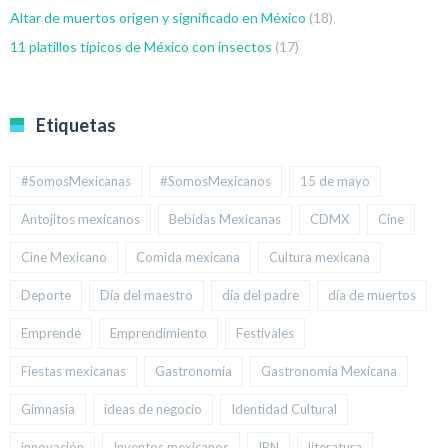
Altar de muertos origen y significado en México
(18)
11 platillos típicos de México con insectos
(17)
Etiquetas
#SomosMexicanas
#SomosMexicanos
15 de mayo
Antojitos mexicanos
Bebidas Mexicanas
CDMX
Cine
Cine Mexicano
Comida mexicana
Cultura mexicana
Deporte
Día del maestro
día del padre
día de muertos
Emprende
Emprendimiento
Festivales
Fiestas mexicanas
Gastronomía
Gastronomía Mexicana
Gimnasia
ideas de negocio
Identidad Cultural
innovación
Inventos mexicanos
IPN
literatura