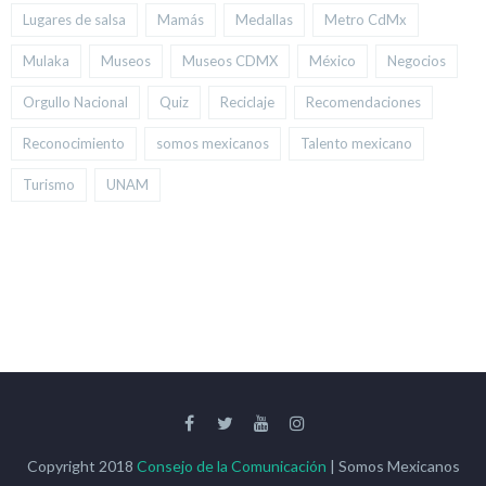
Lugares de salsa
Mamás
Medallas
Metro CdMx
Mulaka
Museos
Museos CDMX
México
Negocios
Orgullo Nacional
Quiz
Reciclaje
Recomendaciones
Reconocimiento
somos mexicanos
Talento mexicano
Turismo
UNAM
Copyright 2018
Consejo de la Comunicación
| Somos Mexicanos