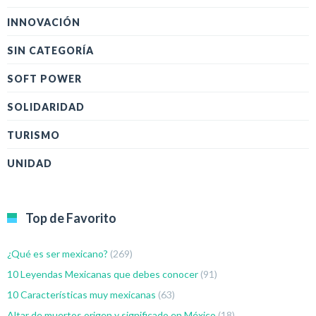
INNOVACIÓN
SIN CATEGORÍA
SOFT POWER
SOLIDARIDAD
TURISMO
UNIDAD
Top de Favorito
¿Qué es ser mexicano?
(269)
10 Leyendas Mexicanas que debes conocer
(91)
10 Características muy mexicanas
(63)
Altar de muertos origen y significado en México
(18)