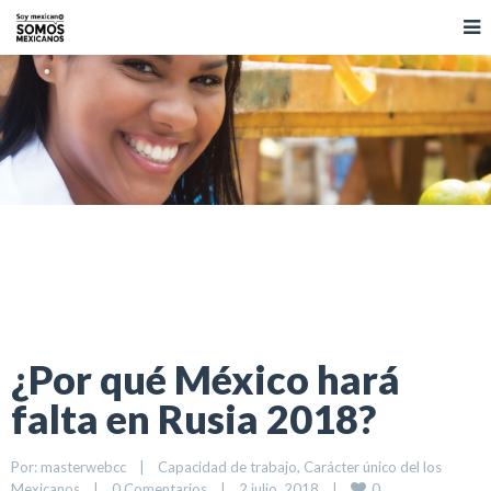
¿Por qué México hará
falta en Rusia 2018?
Por: 
masterwebcc
|
Capacidad de trabajo
, 
Carácter único del los 
0
Mexicanos
|
0 Comentarios
|
2 julio, 2018    
|