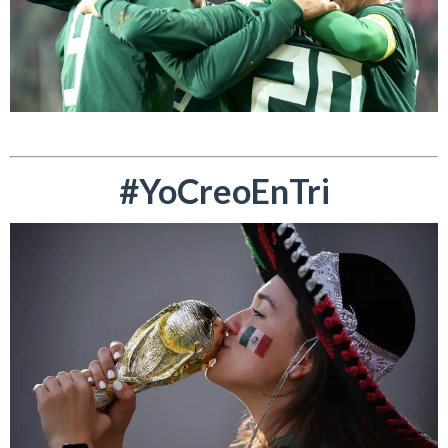
#YoCreoEnTri