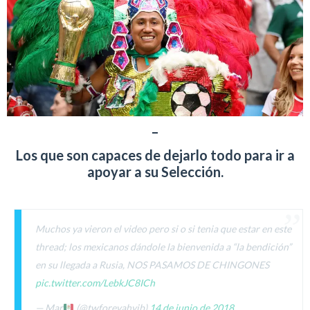
–
Los que son capaces de dejarlo todo para ir a
apoyar a su Selección.
Muchos ya vieron el video pero si o si tenia que estar en este
thread; los mexicanos dándole la bienvenida a “la bendición”
en su llegada a Rusia, NOS PASAMOS DE CHINGONES
pic.twitter.com/LebkJC8ICh
— Mar
(@twforevahyjb)
14 de junio de 2018