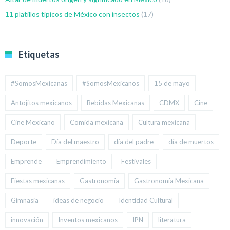
11 platillos típicos de México con insectos
(17)
Etiquetas
#SomosMexicanas
#SomosMexicanos
15 de mayo
Antojitos mexicanos
Bebidas Mexicanas
CDMX
Cine
Cine Mexicano
Comida mexicana
Cultura mexicana
Deporte
Día del maestro
día del padre
día de muertos
Emprende
Emprendimiento
Festivales
Fiestas mexicanas
Gastronomía
Gastronomía Mexicana
Gimnasia
ideas de negocio
Identidad Cultural
innovación
Inventos mexicanos
IPN
literatura