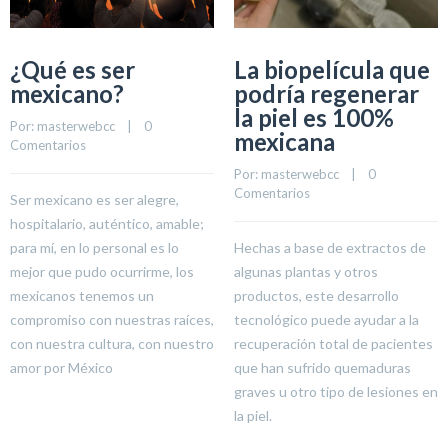
¿Qué es ser
La biopelícula que
mexicano?
podría regenerar
la piel es 100%
Por: 
masterwebcc
    |    
0 
mexicana
Comentarios
Por: 
masterwebcc
    |    
0 
Comentarios
Ser mexicano es ser alegre,
hospitalario, auténtico, amable;
para mí, en lo personal es lo
Hechas a base de extractos de
mejor que pudo ocurrirme, los
algunas plantas y otros
mexicanos tenemos un
productos, este desarrollo
compromiso con nuestras raíces,
tecnológico puede ayudar a la
con nuestra cultura, con nuestro
recuperación total de pacientes
amor por México
que han sufrido quemaduras
graves u otro tipo de lesiones en
la piel.