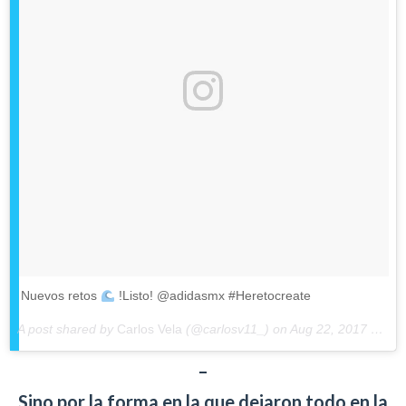
Nuevos retos
!Listo! @adidasmx #Heretocreate
A post shared by
Carlos Vela
(@carlosv11_) on
Aug 22, 2017 at 11:17am PDT
–
Sino por la forma en la que dejaron todo en la