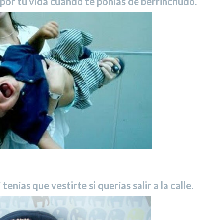
 por tu vida cuando te ponías de berrinchudo.
tenías que vestirte si querías salir a la calle.