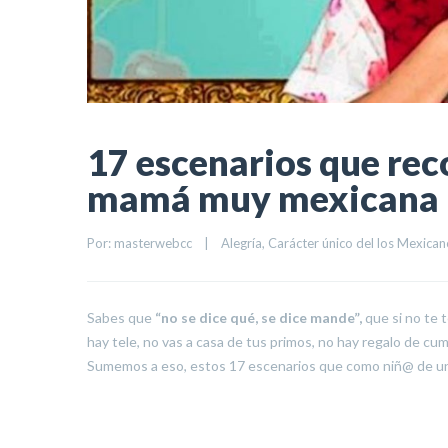
17 escenarios que rec
mamá muy mexicana
Por: 
masterwebcc
|
Alegría
, 
Carácter único del los Mexican
Sabes que
“no se dice qué, se dice mande”,
que si no te 
hay tele, no vas a casa de tus primos, no hay regalo de cu
Sumemos a eso, estos 17 escenarios que como niñ@ de un