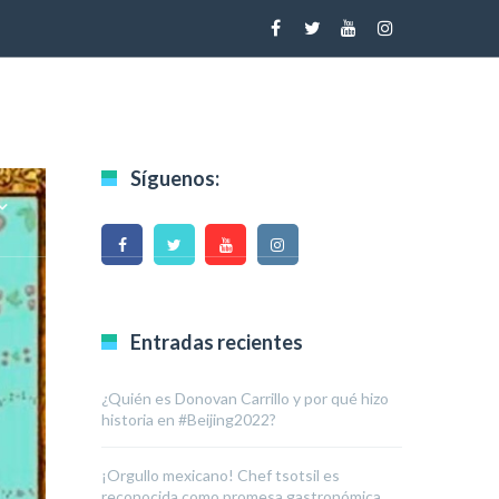
Síguenos:
CALENDARIO
CONTACTO
Entradas recientes
¿Quién es Donovan Carrillo y por qué hizo
historia en #Beijing2022?
¡Orgullo mexicano! Chef tsotsil es
reconocida como promesa gastronómica