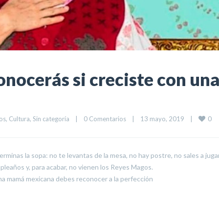
onocerás si creciste con un
0
os
, 
Cultura
, 
Sin categoría
|
0 Comentarios
|
13 mayo, 2019    
|
terminas la sopa: no te levantas de la mesa, no hay postre, no sales a juga
mpleaños y, para acabar, no vienen los Reyes Magos.
a mamá mexicana debes reconocer a la perfección