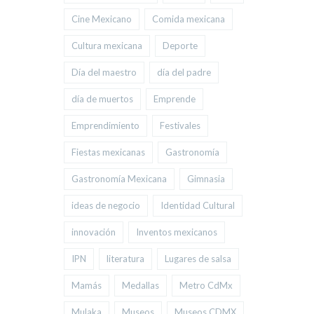
Cine Mexicano
Comida mexicana
Cultura mexicana
Deporte
Día del maestro
día del padre
día de muertos
Emprende
Emprendimiento
Festivales
Fiestas mexicanas
Gastronomía
Gastronomía Mexicana
Gimnasia
ideas de negocio
Identidad Cultural
innovación
Inventos mexicanos
IPN
literatura
Lugares de salsa
Mamás
Medallas
Metro CdMx
Mulaka
Museos
Museos CDMX