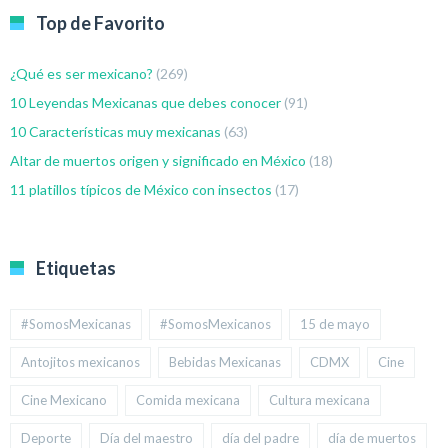
Top de Favorito
¿Qué es ser mexicano?
(269)
10 Leyendas Mexicanas que debes conocer
(91)
10 Características muy mexicanas
(63)
Altar de muertos origen y significado en México
(18)
11 platillos típicos de México con insectos
(17)
Etiquetas
#SomosMexicanas
#SomosMexicanos
15 de mayo
Antojitos mexicanos
Bebidas Mexicanas
CDMX
Cine
Cine Mexicano
Comida mexicana
Cultura mexicana
Deporte
Día del maestro
día del padre
día de muertos