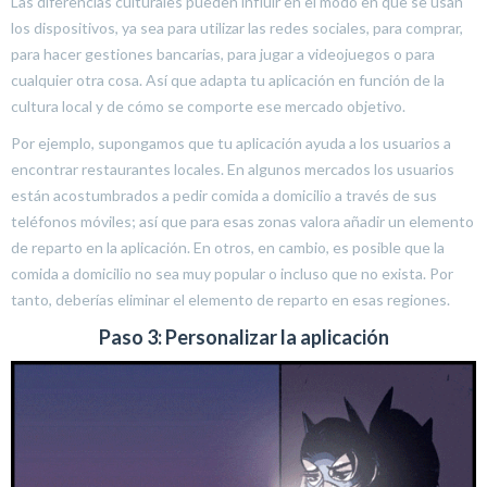
Las diferencias culturales pueden influir en el modo en que se usan
los dispositivos, ya sea para utilizar las redes sociales, para comprar,
para hacer gestiones bancarias, para jugar a videojuegos o para
cualquier otra cosa. Así que adapta tu aplicación en función de la
cultura local y de cómo se comporte ese mercado objetivo.
Por ejemplo, supongamos que tu aplicación ayuda a los usuarios a
encontrar restaurantes locales. En algunos mercados los usuarios
están acostumbrados a pedir comida a domicilio a través de sus
teléfonos móviles; así que para esas zonas valora añadir un elemento
de reparto en la aplicación. En otros, en cambio, es posible que la
comida a domicilio no sea muy popular o incluso que no exista. Por
tanto, deberías eliminar el elemento de reparto en esas regiones.
Paso 3: Personalizar la aplicación