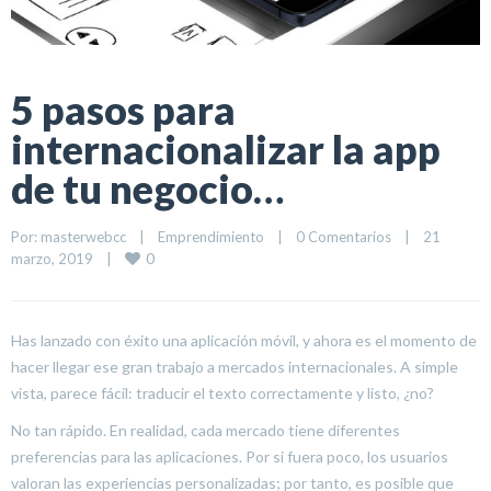
5 pasos para
internacionalizar la app
de tu negocio…
Por: 
masterwebcc
|
Emprendimiento
|
0 Comentarios
|
21 
0
marzo, 2019    
|
Has lanzado con éxito una aplicación móvil, y ahora es el momento de
hacer llegar ese gran trabajo a mercados internacionales. A simple
vista, parece fácil: traducir el texto correctamente y listo, ¿no?
No tan rápido. En realidad, cada mercado tiene diferentes
preferencias para las aplicaciones. Por si fuera poco, los usuarios
valoran las experiencias personalizadas; por tanto, es posible que