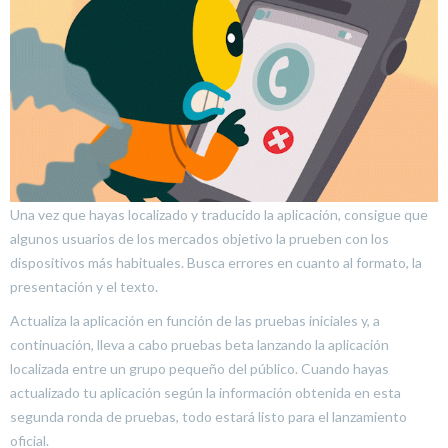
Una vez que hayas localizado y traducido la aplicación, consigue que
algunos usuarios de los mercados objetivo la prueben con los
dispositivos más habituales. Busca errores en cuanto al formato, la
presentación y el texto.
Actualiza la aplicación en función de las pruebas iniciales y, a
continuación, lleva a cabo pruebas beta lanzando la aplicación
localizada entre un grupo pequeño del público. Cuando hayas
actualizado tu aplicación según la información obtenida en esta
segunda ronda de pruebas, todo estará listo para el lanzamiento
oficial.