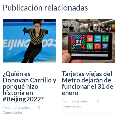
Publicación relacionadas
¿Quién es
Tarjetas viejas del
Donovan Carrillo y
Metro dejarán de
por qué hizo
funcionar el 31 de
historia en
enero
#Beijing2022?
Por: 
masterwebcc
    |    
0 
Comentarios
Por: 
masterwebcc
    |    
0 
Comentarios