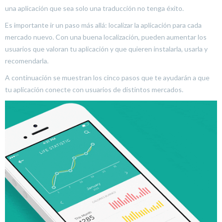
una aplicación que sea solo una traducción no tenga éxito.
Es importante ir un paso más allá: localizar la aplicación para cada
mercado nuevo. Con una buena localización, pueden aumentar los
usuarios que valoran tu aplicación y que quieren instalarla, usarla y
recomendarla.
A continuación se muestran los cinco pasos que te ayudarán a que
tu aplicación conecte con usuarios de distintos mercados.