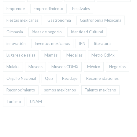
Emprende
Emprendimiento
Festivales
Fiestas mexicanas
Gastronomía
Gastronomía Mexicana
Gimnasia
ideas de negocio
Identidad Cultural
innovación
Inventos mexicanos
IPN
literatura
Lugares de salsa
Mamás
Medallas
Metro CdMx
Mulaka
Museos
Museos CDMX
México
Negocios
Orgullo Nacional
Quiz
Reciclaje
Recomendaciones
Reconocimiento
somos mexicanos
Talento mexicano
Turismo
UNAM