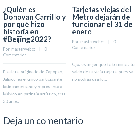
¿Quién es
Tarjetas viejas del
Donovan Carrillo y
Metro dejarán de
por qué hizo
funcionar el 31 de
historia en
enero
#Beijing2022?
Por: 
masterwebcc
    |    
0 
Comentarios
Por: 
masterwebcc
    |    
0 
Comentarios
Ojo: es mejor que te termines tu
El atleta, originario de Zapopan,
saldo de tu vieja tarjeta, pues ya
Jalisco, es el único participante
no podrás usarlo…
latinoamericano y representa a
México en patinaje artístico, tras
30 años.
Deja un comentario