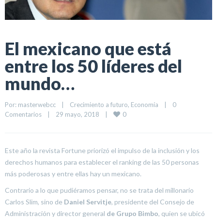
El mexicano que está
entre los 50 líderes del
mundo…
Por: 
masterwebcc
|
Crecimiento a futuro
, 
Economía
|
0 
0
Comentarios
|
29 mayo, 2018    
|
Este año la revista Fortune priorizó el impulso de la inclusión y los
derechos humanos para establecer el ranking de las 50 personas
más poderosas y entre ellas hay un mexicano.
Contrario a lo que pudiéramos pensar, no se trata del millonario
Carlos Slim, sino de
Daniel Servitje
, presidente del Consejo de
Administración y director general
de Grupo Bimbo
, quien se ubicó