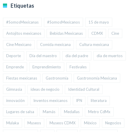
Etiquetas
#SomosMexicanas
#SomosMexicanos
15 de mayo
Antojitos mexicanos
Bebidas Mexicanas
CDMX
Cine
Cine Mexicano
Comida mexicana
Cultura mexicana
Deporte
Día del maestro
día del padre
día de muertos
Emprende
Emprendimiento
Festivales
Fiestas mexicanas
Gastronomía
Gastronomía Mexicana
Gimnasia
ideas de negocio
Identidad Cultural
innovación
Inventos mexicanos
IPN
literatura
Lugares de salsa
Mamás
Medallas
Metro CdMx
Mulaka
Museos
Museos CDMX
México
Negocios