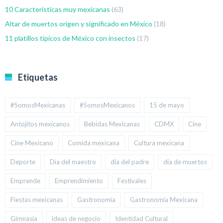
10 Características muy mexicanas
(63)
Altar de muertos origen y significado en México
(18)
11 platillos típicos de México con insectos
(17)
Etiquetas
#SomosMexicanas
#SomosMexicanos
15 de mayo
Antojitos mexicanos
Bebidas Mexicanas
CDMX
Cine
Cine Mexicano
Comida mexicana
Cultura mexicana
Deporte
Día del maestro
día del padre
día de muertos
Emprende
Emprendimiento
Festivales
Fiestas mexicanas
Gastronomía
Gastronomía Mexicana
Gimnasia
ideas de negocio
Identidad Cultural