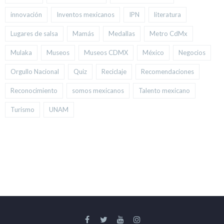
innovación
Inventos mexicanos
IPN
literatura
Lugares de salsa
Mamás
Medallas
Metro CdMx
Mulaka
Museos
Museos CDMX
México
Negocios
Orgullo Nacional
Quiz
Reciclaje
Recomendaciones
Reconocimiento
somos mexicanos
Talento mexicano
Turismo
UNAM