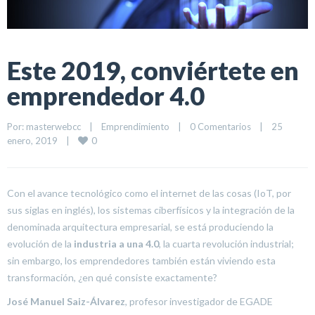
Este 2019, conviértete en
emprendedor 4.0
Por: 
masterwebcc
|
Emprendimiento
|
0 Comentarios
|
25 
0
enero, 2019    
|
Con el avance tecnológico como el internet de las cosas (IoT, por
sus siglas en inglés), los sistemas ciberfísicos y la integración de la
denominada arquitectura empresarial, se está produciendo la
evolución de la
industria a una 4.0
, la cuarta revolución industrial;
sin embargo, los emprendedores también están viviendo esta
transformación, ¿en qué consiste exactamente?
José Manuel Saiz-Álvarez
, profesor investigador de EGADE