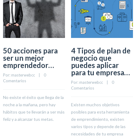
50 acciones para
4 Tipos de plan de
ser un mejor
negocio que
emprendedor…
puedes aplicar
para tu empresa…
Por: 
masterwebcc
    |    
0 
Comentarios
Por: 
masterwebcc
    |    
0 
Comentarios
No existe el éxito que llega de la
noche a la mañana, pero hay
Existen muchos objetivos
hábitos que te llevarán a ser más
posibles para esta herramienta
feliz y a alcanzar tus metas.
de emprendimiento, existen
varios tipos y depende de las
necesidades de tu empresa