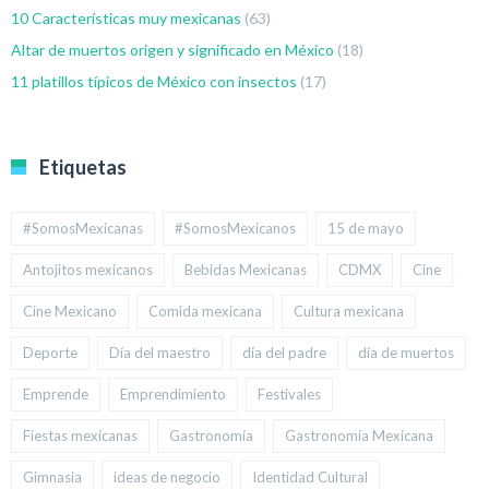
10 Características muy mexicanas
(63)
Altar de muertos origen y significado en México
(18)
11 platillos típicos de México con insectos
(17)
Etiquetas
#SomosMexicanas
#SomosMexicanos
15 de mayo
Antojitos mexicanos
Bebidas Mexicanas
CDMX
Cine
Cine Mexicano
Comida mexicana
Cultura mexicana
Deporte
Día del maestro
día del padre
día de muertos
Emprende
Emprendimiento
Festivales
Fiestas mexicanas
Gastronomía
Gastronomía Mexicana
Gimnasia
ideas de negocio
Identidad Cultural