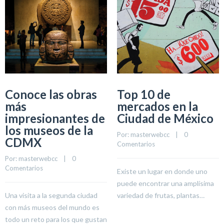
Conoce las obras
Top 10 de
más
mercados en la
impresionantes de
Ciudad de México
los museos de la
Por: 
masterwebcc
    |    
0 
CDMX
Comentarios
Por: 
masterwebcc
    |    
0 
Comentarios
Existe un lugar en donde uno
puede encontrar una amplísima
Una visita a la segunda ciudad
variedad de frutas, plantas…
con más museos del mundo es
todo un reto para los que gustan