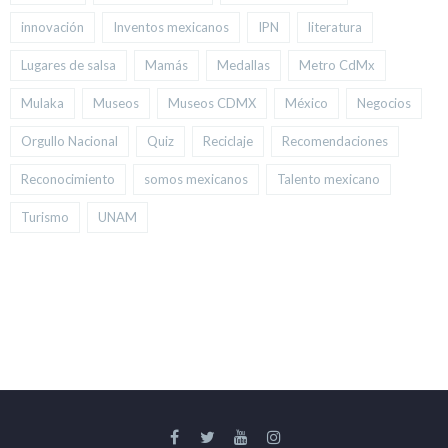
innovación
Inventos mexicanos
IPN
literatura
Lugares de salsa
Mamás
Medallas
Metro CdMx
Mulaka
Museos
Museos CDMX
México
Negocios
Orgullo Nacional
Quiz
Reciclaje
Recomendaciones
Reconocimiento
somos mexicanos
Talento mexicano
Turismo
UNAM