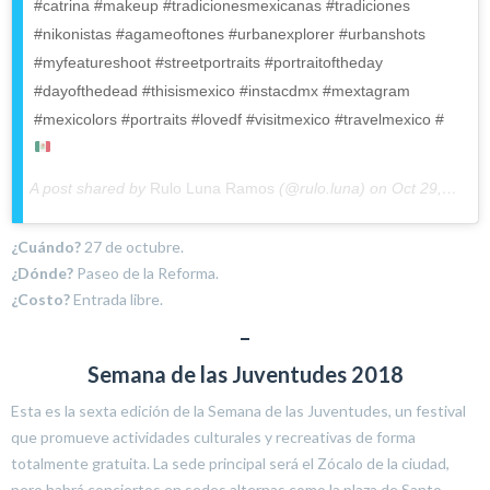
#catrina #makeup #tradicionesmexicanas #tradiciones
#nikonistas #agameoftones #urbanexplorer #urbanshots
#myfeatureshoot #streetportraits #portraitoftheday
#dayofthedead #thisismexico #instacdmx #mextagram
#mexicolors #portraits #lovedf #visitmexico #travelmexico #
A post shared by
Rulo Luna Ramos
(@rulo.luna) on
Oct 29, 2017 at 2:27pm PDT
¿Cuándo?
27 de octubre.
¿Dónde?
Paseo de la Reforma.
¿Costo?
Entrada libre.
–
Semana de las Juventudes 2018
Esta es la sexta edición de la Semana de las Juventudes, un festival
que promueve actividades culturales y recreativas de forma
totalmente gratuita. La sede principal será el Zócalo de la ciudad,
pero habrá conciertos en sedes alternas como la plaza de Santo