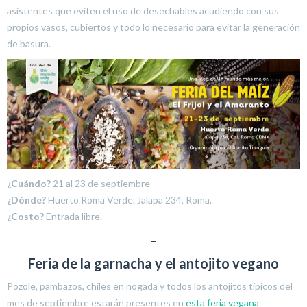
asistentes que eviten el uso de desechables acudiendo con sus
propios vasos, cubiertos y todo lo necesario para evitar la generación
de basura.
¿Cuándo?
21 al 23 de septiembre
¿Dónde?
Huerto Roma Verde. Jalapa 234, Roma.
¿Costo?
Entrada libre.
–
Feria de la garnacha y el antojito vegano
Pozole, pambazos, chiles en nogada y todos los antojitos típicos del
mes de septiembre estarán presentes en
esta feria vegana