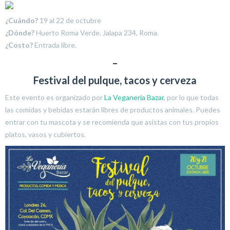
¿Cuándo?
19 al 22 de octubre
¿Dónde?
Huerto Roma Verde. Jalapa 234, Roma.
¿Costo?
Entrada libre.
–
Festival del pulque, tacos y cerveza
Este evento es organizado por
La Veganería Bazar
, por lo que todas
las comidas y bebidas estarán libres de productos animales. Puedes
entrar con tu mascota y se recomienda que asistas con tus propios
platos, vasos y cubiertos.