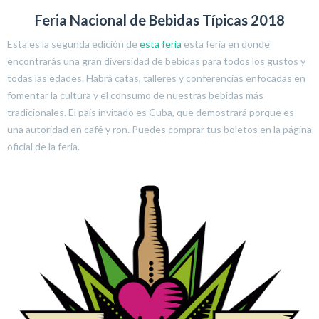
Feria Nacional de Bebidas Típicas 2018
Esta es la segunda edición de
esta feria
esta feria en donde
encontrarás una gran diversidad de bebidas para todos los gustos y
todas las edades. Habrá catas, talleres y conferencias enfocadas en
fomentar la cultura y el consumo de nuestras bebidas más
tradicionales. El país invitado es Cuba, que demostrará porque es
una autoridad en café y ron. Puedes comprar tus boletos en la página
oficial de la feria.