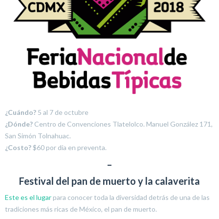
¿Cuándo?
5 al 7 de octubre
¿Dónde?
Centro de Convenciones Tlatelolco. Manuel González 171,
San Simón Tolnahuac.
¿Costo?
$60 por día en preventa.
–
Festival del pan de muerto y la calaverita
Este es el lugar
para conocer toda la diversidad detrás de una de las
tradiciones más ricas de México, el pan de muerto.