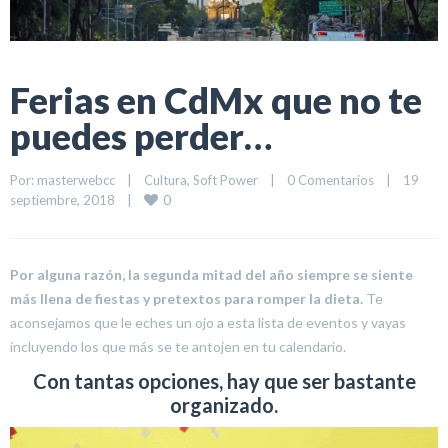
Ferias en CdMx que no te
puedes perder…
Por: 
masterwebcc
|
Cultura
, 
Soft Power
|
0 Comentarios
|
19 
0
septiembre, 2018    
|
Por alguna razón, la segunda mitad del año siempre se siente
más llena de fiestas y pretextos para romper la dieta.
Te
aconsejamos que le eches un ojo a esta lista de eventos y vayas
incluyendo los que más se te antojen en tu calendario.
Con tantas opciones, hay que ser bastante
organizado.