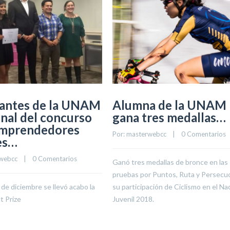
iantes de la UNAM
Alumna de la UNAM
final del concurso
gana tres medallas…
emprendedores
Por: 
masterwebcc
    |    
0 Comentarios
es…
webcc
    |    
0 Comentarios
Ganó tres medallas de bronce en las
pruebas por Puntos, Ruta y Persecu
 de diciembre se llevó acabo la
su participación de Ciclismo en el Na
lt Prize
Juvenil 2018.