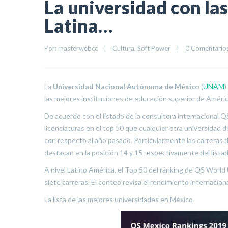
La universidad con la
Latina…
Por: 
masterwebcc
|
Cultura
, 
Soft Power
|
0 Comentario
La
Universidad Nacional Autónoma de México
(
UNAM
)
las mejores instituciones de educación superior de Améric
De acuerdo con el listado de la consultora internacional
licenciaturas en el top 50 que cualquier otra universidad 
con respecto al año pasado. Particularmente las carreras 
destacan en la posición 14 y 15 respectivamente del lista
A nivel Latino América, el Top 50 del ránking de QS World
siete carreras. El conteo revisa el rendimiento internacio
La lista de las mejores universidades en México