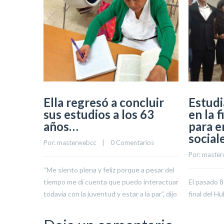
Ella regresó a concluir
Estud
sus estudios a los 63
en la 
años…
para 
social
Por: 
masterwebcc
    |    
0 Comentarios
Por: 
master
“Me siento plena y feliz porque a pesar del
tiempo me di cuenta que puedo interactuar
El pasado 8
todavía con la juventud y estar a la par”, dijo
final del Hu