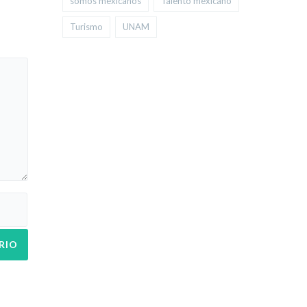
somos mexicanos
Talento mexicano
lugares.
Turismo
UNAM