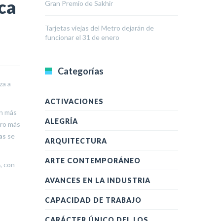
ca
Gran Premio de Sakhir
Tarjetas viejas del Metro dejarán de
funcionar el 31 de enero
Categorías
za a
ACTIVACIONES
on más
ALEGRÍA
tro más
as
se
ARQUITECTURA
ARTE CONTEMPORÁNEO
e
, con
.
AVANCES EN LA INDUSTRIA
CAPACIDAD DE TRABAJO
CARÁCTER ÚNICO DEL LOS