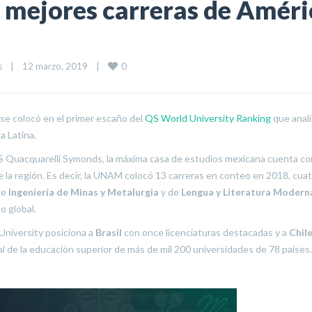
s mejores carreras de Améri
0
s
|
12 marzo, 2019    
|
 se colocó en el primer escaño del
QS World University Ranking
que anali
a Latina.
 QS Quacquarelli Symonds, la máxima casa de estudios mexicana cuenta c
de la región. Es decir, la UNAM colocó 13 carreras en conteo en 2018, cua
de
Ingeniería de Minas y Metalurgia
y de
Lengua y Literatura Modern
do global.
 University posiciona a
Brasil
con once licenciaturas destacadas y a
Chil
nal de la educación superior de más de mil 200 universidades de 78 países