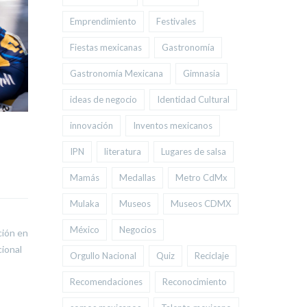
Emprendimiento
Festivales
Fiestas mexicanas
Gastronomía
Gastronomía Mexicana
Gimnasia
ideas de negocio
Identidad Cultural
innovación
Inventos mexicanos
UNAM e ITESM entre
¿Quién 
IPN
literatura
Lugares de salsa
las mejores
Carrillo 
universidades del
historia 
Mamás
Medallas
Metro CdMx
mundo…
#Beijing
Mulaka
Museos
Museos CDMX
Por: 
masterwebcc
    |    
0 Comentarios
Por: 
masterweb
México
Negocios
ción en
cional
Dentro del QS World University Ranking
El atleta, origi
Orgullo Nacional
Quiz
Reciclaje
2019, donde se evaluó la educación de
el único partic
1,000 universidades, las instituciones
representa a Mé
Recomendaciones
Reconocimiento
mexicanas entraron a los primeros 200
tras 30 años.